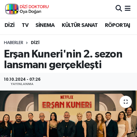
İstanbul Nöbetçi Eczaneler
DİZİ
TV
SİNEMA
KÜLTÜR SANAT
RÖPORTAJ
İstanbul Hava Durumu
HABERLER
DİZİ
Erşan Kuneri'nin 2. sezon
İstanbul Namaz Vakitleri
lansmanı gerçekleşti
İstanbul Trafik Yoğunluk Haritası
10.10.2024 - 07:26
YAYINLANMA
Süper Lig Puan Durumu ve Fikstür
Tüm Manşetler
Son Dakika Haberleri
Haber Arşivi