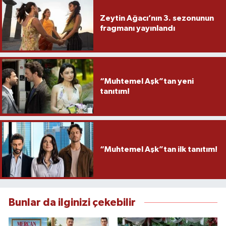
Zeytin Ağacı’nın 3. sezonunun
fragmanı yayınlandı
“Muhtemel Aşk”tan yeni
tanıtım!
“Muhtemel Aşk”tan ilk tanıtım!
Bunlar da ilginizi çekebilir