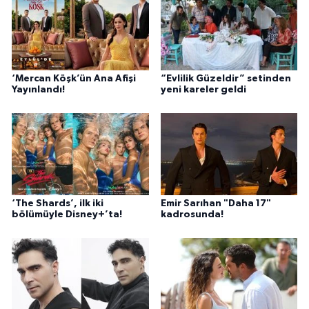
‘Mercan Köşk’ün Ana Afişi
“Evlilik Güzeldir” setinden
Yayınlandı!
yeni kareler geldi
‘The Shards’, ilk iki
Emir Sarıhan "Daha 17"
bölümüyle Disney+’ta!
kadrosunda!