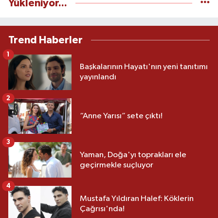
Yükleniyor...
Trend Haberler
1
Başkalarının Hayatı'nın yeni tanıtımı
yayınlandı
2
“Anne Yarısı” sete çıktı!
3
Yaman, Doğa'yı toprakları ele
geçirmekle suçluyor
4
Mustafa Yıldıran Halef: Köklerin
Çağrısı'nda!