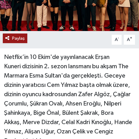
Paylaş
-
+
A
A
Netflix’in 10 Ekim'de yayınlanacak Erşan
Kuneri dizisinin 2. sezon lansmanı bu akşam The
Marmara Esma Sultan'da gerçekleşti. Geceye
dizinin yaratıcısı Cem Yılmaz başta olmak üzere,
dizinin oyuncu kadrosundan Zafer Algöz, Çağlar
Çorumlu, Şükran Ovalı, Ahsen Eroğlu, Nilperi
Şahinkaya, Bige Önal, Bülent Şakrak, Bora
Akkaş, Merve Dizdar, Celal Kadri Kınoğlu, Hande
Yılmaz, Alişan Uğur, Ozan Çelik ve Cengiz