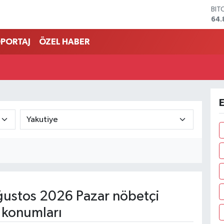
BIT
64.
DO
47,
PORTAJ
ÖZEL HABER
EU
55,
STE
64,
GRA
666
E
BİS
13.
ustos 2026 Pazar nöbetçi
 konumları