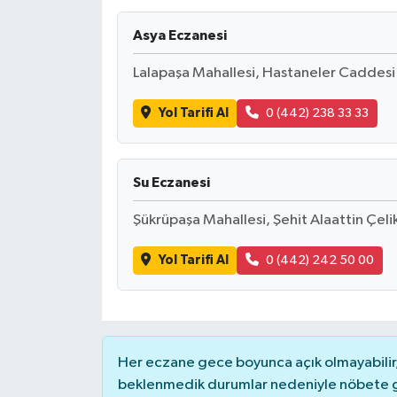
Asya Eczanesi
Lalapaşa Mahallesi, Hastaneler Caddesi
Yol Tarifi Al
0 (442) 238 33 33
Su Eczanesi
Şükrüpaşa Mahallesi, Şehit Alaattin Çel
Yol Tarifi Al
0 (442) 242 50 00
Her eczane gece boyunca açık olmayabilir, 
beklenmedik durumlar nedeniyle nöbete g