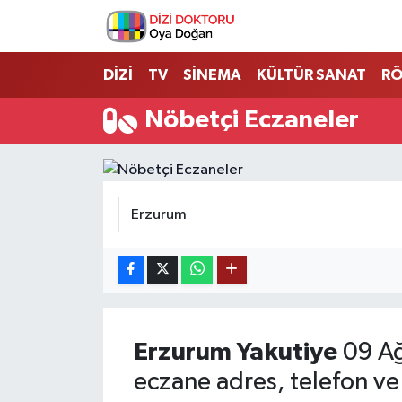
İstanbul Nöbetçi Eczaneler
DİZİ
TV
SİNEMA
KÜLTÜR SANAT
RÖ
İstanbul Hava Durumu
Nöbetçi Eczaneler
İstanbul Namaz Vakitleri
İstanbul Trafik Yoğunluk Haritası
Süper Lig Puan Durumu ve Fikstür
Tüm Manşetler
Son Dakika Haberleri
Erzurum
Yakutiye
09 Ağ
eczane adres, telefon ve
Haber Arşivi