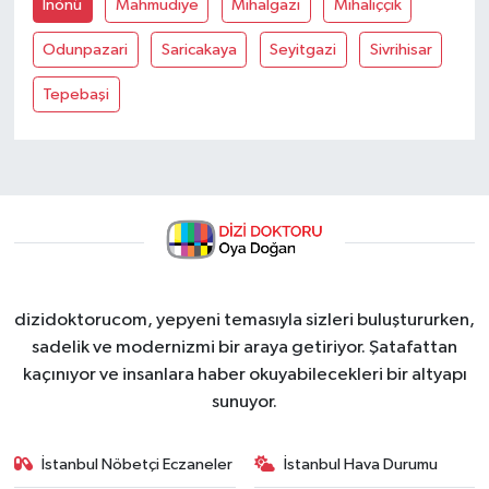
İnönü
Mahmudiye
Mihalgazi
Mihaliççik
Odunpazari
Saricakaya
Seyitgazi
Sivrihisar
Tepebaşi
dizidoktorucom, yepyeni temasıyla sizleri buluştururken,
sadelik ve modernizmi bir araya getiriyor. Şatafattan
kaçınıyor ve insanlara haber okuyabilecekleri bir altyapı
sunuyor.
İstanbul Nöbetçi Eczaneler
İstanbul Hava Durumu