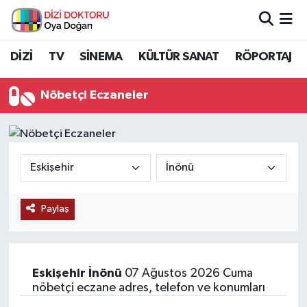
İstanbul Nöbetçi Eczaneler
DİZİ
TV
SİNEMA
KÜLTÜR SANAT
RÖPORTAJ
İstanbul Hava Durumu
Nöbetçi Eczaneler
İstanbul Namaz Vakitleri
İstanbul Trafik Yoğunluk Haritası
Süper Lig Puan Durumu ve Fikstür
Paylaş
Tüm Manşetler
Son Dakika Haberleri
Eskişehir
İnönü
07 Ağustos 2026 Cuma
nöbetçi eczane adres, telefon ve konumları
Haber Arşivi