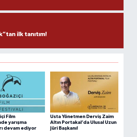
tan ilk tanıtım!
çi Film
Usta Yönetmen Derviş Zaim
'nde yarışma
Altın Portakal’da Ulusal Uzun
rı devam ediyor
Jüri Başkanı!