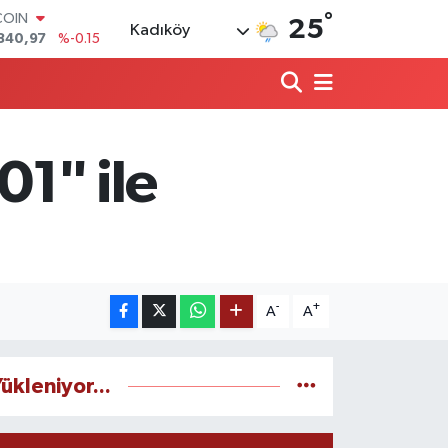
°
LAR
25
Kadıköy
7436
%0.18
RO
2510
%0.32
RLİN
4811
%0.38
M ALTIN
0.55
%0
1" ile
T100
779
%-14
COIN
840,97
%-0.15
-
+
A
A
ükleniyor...