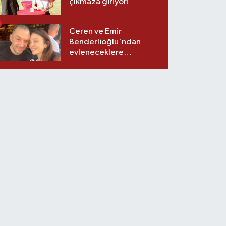
çıkmaza giriyor!
Ceren ve Emir
Benderlioğlu'ndan
evleneceklere
tavsiyeler