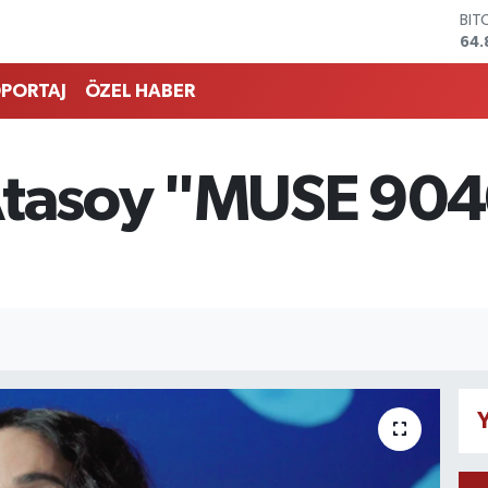
DO
47,
EU
55,
PORTAJ
ÖZEL HABER
STE
64,
GRA
666
Atasoy "MUSE 9040
BİS
13.
BIT
64.
Y