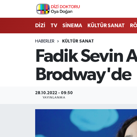
İstanbul Nöbetçi Eczaneler
DİZİ
TV
SİNEMA
KÜLTÜR SANAT
RÖ
İstanbul Hava Durumu
HABERLER
KÜLTÜR SANAT
Fadik Sevin 
İstanbul Namaz Vakitleri
Brodway'de
İstanbul Trafik Yoğunluk Haritası
Süper Lig Puan Durumu ve Fikstür
28.10.2022 - 09:50
YAYINLANMA
Tüm Manşetler
Son Dakika Haberleri
Haber Arşivi