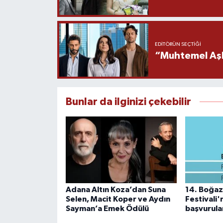
EDITÖRÜN SEÇTIĞI
“Muhtemel Aşk”
Bunlar da ilginizi çekebilir
Adana Altın Koza’dan Suna
14. Boğazi
Selen, Macit Koper ve Aydın
Festivali
Sayman’a Emek Ödülü
başvurula