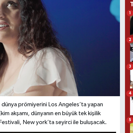
1
2
3
4
, dünya prömiyerini Los Angeles’ta yapan
m akşamı, dünyanın en büyük tek kişilik
5
Festivali, New york’ta seyirci ile buluşacak.