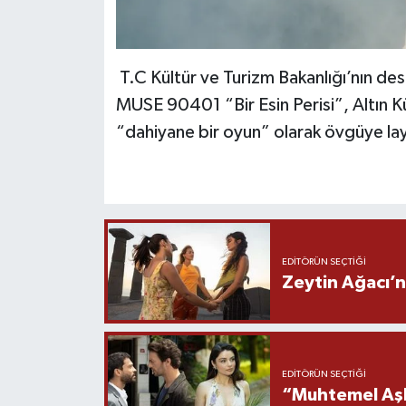
T.C Kültür ve Turizm Bakanlığı’nın des
MUSE 90401 “Bir Esin Perisi”, Altın Kü
“dahiyane bir oyun” olarak övgüye la
EDITÖRÜN SEÇTIĞI
Zeytin Ağacı’n
EDITÖRÜN SEÇTIĞI
“Muhtemel Aşk