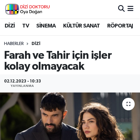
İstanbul Nöbetçi Eczaneler
DİZİ
TV
SİNEMA
KÜLTÜR SANAT
RÖPORTAJ
İstanbul Hava Durumu
HABERLER
DİZİ
Farah ve Tahir için işler
İstanbul Namaz Vakitleri
kolay olmayacak
İstanbul Trafik Yoğunluk Haritası
02.12.2023 - 10:33
YAYINLANMA
Süper Lig Puan Durumu ve Fikstür
Tüm Manşetler
Son Dakika Haberleri
Haber Arşivi