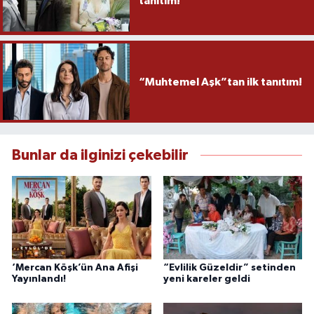
tanıtım!
“Muhtemel Aşk”tan ilk tanıtım!
Bunlar da ilginizi çekebilir
‘Mercan Köşk’ün Ana Afişi
“Evlilik Güzeldir” setinden
Yayınlandı!
yeni kareler geldi