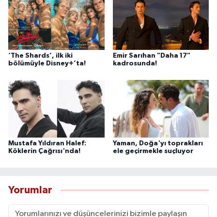
‘The Shards’, ilk iki
Emir Sarıhan "Daha 17"
bölümüyle Disney+’ta!
kadrosunda!
Mustafa Yıldıran Halef:
Yaman, Doğa'yı toprakları
Köklerin Çağrısı'nda!
ele geçirmekle suçluyor
Yorumlar