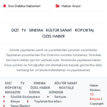
Son Dakika Haberleri
Haber Arşivi
DİZİ
TV
SİNEMA
KÜLTÜR SANAT
RÖPORTAJ
ÖZEL HABER
Sitede yayınlanan içerik ve yorumlardan yazarları sorumludur.
Yayınlanan yorumlardan Dizi Doktoru sorumlu tutulamaz. Sitedeki
tüm harici linkler ayrı bir sayfada açılır. Sitemizde yayınlanan haber,
köşe yazıları ve fotoğraflar izin alınmaksızın kaynak gösterilse dahi,
herhangi bir ortamda kullanılamaz ve yayınlanamaz
DİZİ
TV
SİNEMA
KÜLTÜR SANAT
Haber
RÖPORTAJ
ÖZEL HABER
NOSTALJİ
Yazılımı:
MAGAZİN
DÜNYA
GÜNDEM
TE
Gizlilik Sözleşmesi
İletişim
Bilişim
|
Künye
Topluluk Kuralları
Copyright
Yayın İlkeleri