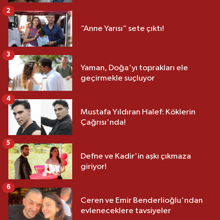
2
“Anne Yarısı” sete çıktı!
3
Yaman, Doğa'yı toprakları ele
geçirmekle suçluyor
4
Mustafa Yıldıran Halef: Köklerin
Çağrısı'nda!
5
Defne ve Kadir'in aşkı çıkmaza
giriyor!
6
Ceren ve Emir Benderlioğlu'ndan
evleneceklere tavsiyeler