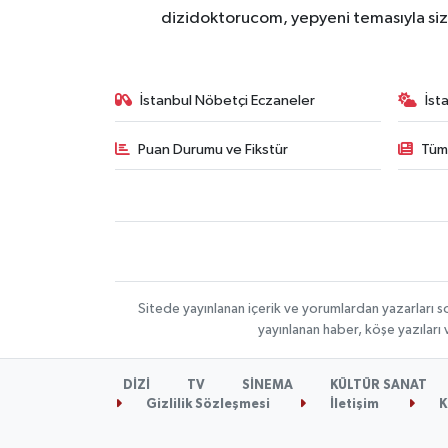
dizidoktorucom, yepyeni temasıyla sizle
İstanbul Nöbetçi Eczaneler
İst
Puan Durumu ve Fikstür
Tüm
Sitede yayınlanan içerik ve yorumlardan yazarları s
yayınlanan haber, köşe yazıları
DİZİ
TV
SİNEMA
KÜLTÜR SANAT
Gizlilik Sözleşmesi
İletişim
K