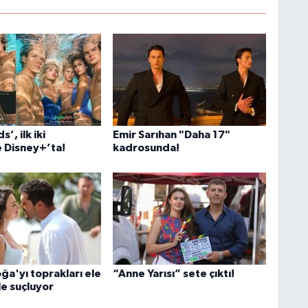
’, ilk iki
Emir Sarıhan "Daha 17"
 Disney+’ta!
kadrosunda!
ğa'yı toprakları ele
“Anne Yarısı” sete çıktı!
e suçluyor