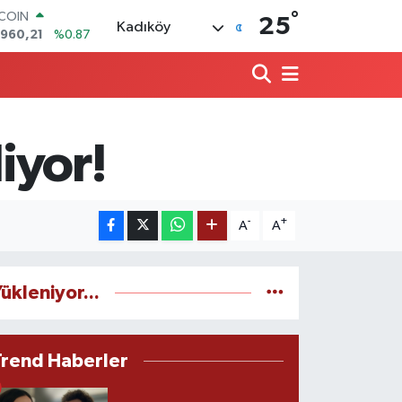
°
TCOIN
25
Kadıköy
.960,21
%0.87
LAR
,7436
%0.18
RO
,2510
%0.32
ERLİN
,4811
%0.38
iyor!
AM ALTIN
48.99
%2.59
ST100
.779
%-14
-
+
A
A
ükleniyor...
Trend Haberler