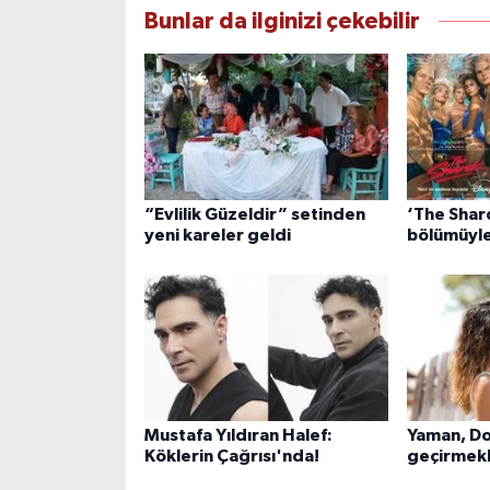
Bunlar da ilginizi çekebilir
“Evlilik Güzeldir” setinden
‘The Shards
yeni kareler geldi
bölümüyle
Mustafa Yıldıran Halef:
Yaman, Do
Köklerin Çağrısı'nda!
geçirmekl