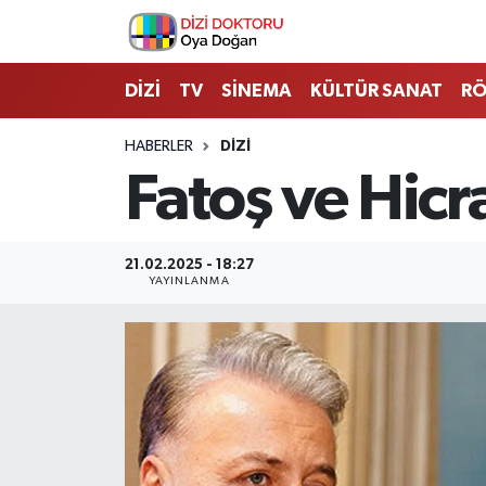
İstanbul Nöbetçi Eczaneler
DİZİ
TV
SİNEMA
KÜLTÜR SANAT
RÖ
İstanbul Hava Durumu
HABERLER
DİZİ
Fatoş ve Hicra
İstanbul Namaz Vakitleri
İstanbul Trafik Yoğunluk Haritası
21.02.2025 - 18:27
YAYINLANMA
Süper Lig Puan Durumu ve Fikstür
Tüm Manşetler
Son Dakika Haberleri
Haber Arşivi