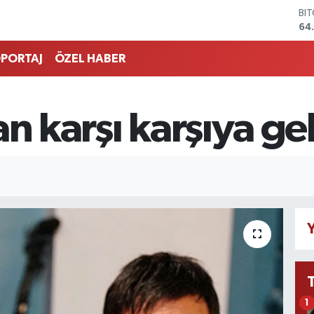
BI
64
DO
47
PORTAJ
ÖZEL HABER
EU
55
ST
64
n karşı karşıya gel
GR
66
Bİ
13
Y
1