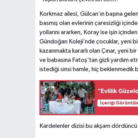
Korkmaz ailesi, Gülcan’ın başına gele
basmış olan evlerinin çaresizliği içinde
yollarını ararken, Koray ise işin içinde
Gündoğan Koleji’nde çocuklar, yeni bir
kazanmakta kararlı olan Çınar, yeni bi
ve babasına Fatoş’tan gizli yardım et
istediği sinsi hamle, hiç beklenmedik 
“Evlilik Güzel
İçeriği Görüntül
Kardelenler dizisi bu akşam dördüncü 