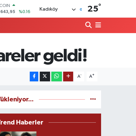
°
TCOIN
25
Kadıköy
.643,95
%0.16
LAR
,6006
%0.06
RO
,0250
%0.02
ERLİN
,2398
%0.2
reler geldi!
AM ALTIN
00.87
%0.12
ST100
.799
%70
-
+
A
A
ükleniyor...
Trend Haberler