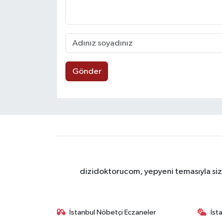
Gönder
dizidoktorucom, yepyeni temasıyla sizle
İstanbul Nöbetçi Eczaneler
İst