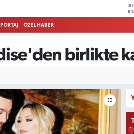
BI
64
DO
47
PORTAJ
ÖZEL HABER
EU
55
ST
64
se'den birlikte ka
GR
65
Bİ
13
Y
1