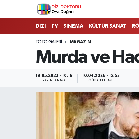
İstanbul Nöbetçi Eczaneler
DİZİ
TV
SİNEMA
KÜLTÜR SANAT
RÖ
İstanbul Hava Durumu
FOTO GALERI
MAGAZIN
Murda ve Hadi
İstanbul Namaz Vakitleri
İstanbul Trafik Yoğunluk Haritası
19.05.2023 - 10:18
10.04.2026 - 12:53
YAYINLANMA
GÜNCELLEME
Süper Lig Puan Durumu ve Fikstür
Tüm Manşetler
Son Dakika Haberleri
Haber Arşivi