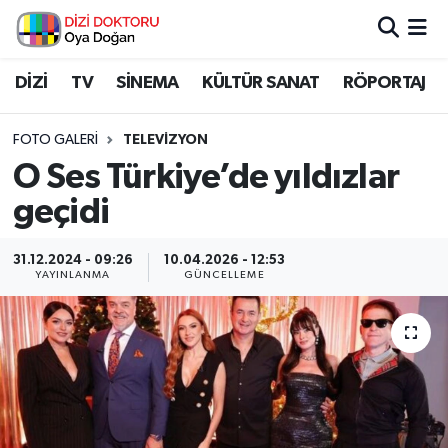
İstanbul Nöbetçi Eczaneler
DİZİ
TV
SİNEMA
KÜLTÜR SANAT
RÖPORTAJ
İstanbul Hava Durumu
FOTO GALERI
TELEVIZYON
O Ses Türkiye’de yıldızlar
İstanbul Namaz Vakitleri
geçidi
İstanbul Trafik Yoğunluk Haritası
31.12.2024 - 09:26
10.04.2026 - 12:53
YAYINLANMA
GÜNCELLEME
Süper Lig Puan Durumu ve Fikstür
Tüm Manşetler
Son Dakika Haberleri
Haber Arşivi