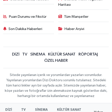
Haritası
Puan Durumu ve Fikstür
Tüm Manşetler
Son Dakika Haberleri
Haber Arşivi
DİZİ
TV
SİNEMA
KÜLTÜR SANAT
RÖPORTAJ
ÖZEL HABER
Sitede yayınlanan içerik ve yorumlardan yazarları sorumludur.
Yayınlanan yorumlardan Dizi Doktoru sorumlu tutulamaz. Sitedeki
tüm harici linkler ayrı bir sayfada açılır. Sitemizde yayınlanan haber,
köşe yazıları ve fotoğraflar izin alınmaksızın kaynak gösterilse dahi,
herhangi bir ortamda kullanılamaz ve yayınlanamaz
DİZİ
TV
SİNEMA
KÜLTÜR SANAT