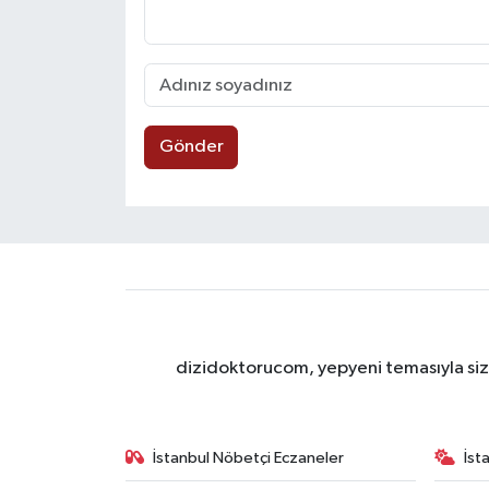
Gönder
dizidoktorucom, yepyeni temasıyla sizle
İstanbul Nöbetçi Eczaneler
İst