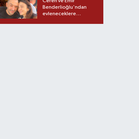
Ceren ve Emir
Benderlioğlu'ndan
evleneceklere
tavsiyeler