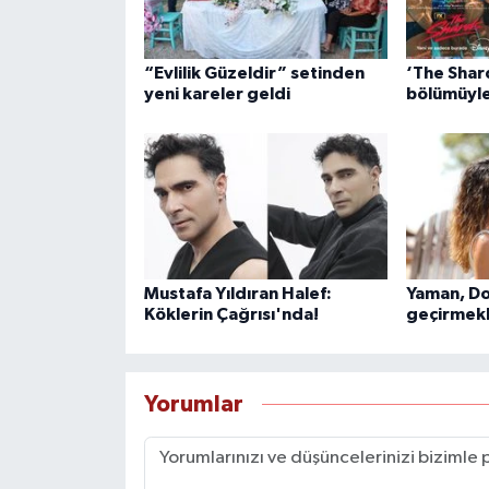
“Evlilik Güzeldir” setinden
‘The Shards
yeni kareler geldi
bölümüyle
Mustafa Yıldıran Halef:
Yaman, Do
Köklerin Çağrısı'nda!
geçirmekl
Yorumlar