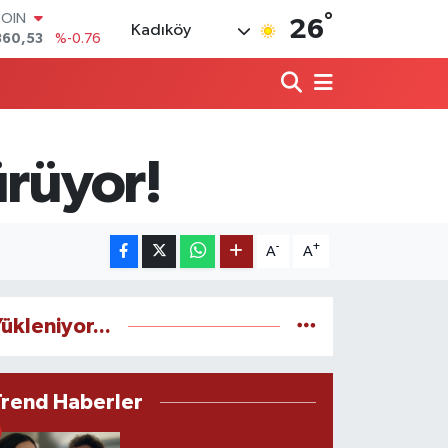
COIN
°
26
360,53
%-0.76
Kadıköy
LAR
7069
%0.17
RO
0265
%0.01
RLİN
1897
%0.02
ürüyor!
M ALTIN
4.81
%1.44
T100
887
%64
-
+
A
A
ükleniyor...
Trend Haberler