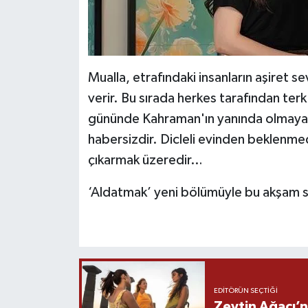
Mualla, etrafındaki insanların aşiret 
verir. Bu sırada herkes tarafından terk
gününde Kahraman'ın yanında olmaya 
habersizdir. Dicleli evinden beklenmedi
çıkarmak üzeredir…
‘Aldatmak’ yeni bölümüyle bu akşam 
EDITÖRÜN SEÇTIĞI
Zeytin Ağacı’n