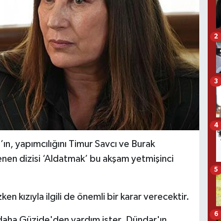
2
3
4
ın, yapımcılığını Timur Savcı ve Burak
lenen dizisi ‘Aldatmak’ bu akşam yetmişinci
5
n kızıyla ilgili de önemli bir karar verecektir.
6
z daha Güzide'den yardım ister. Dündar'ın