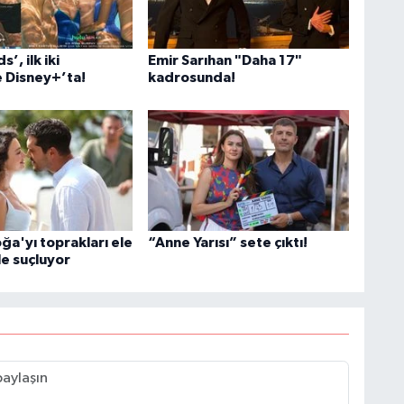
’, ilk iki
Emir Sarıhan "Daha 17"
 Disney+’ta!
kadrosunda!
ğa'yı toprakları ele
“Anne Yarısı” sete çıktı!
e suçluyor