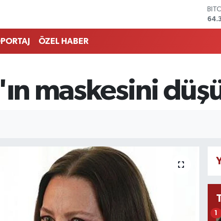
BIT
64.
DO
47,
PORTAJ
ÖZEL HABER
EU
55,
STE
64,
'ın maskesini düş
GRA
657
BİS
13.
Y
1