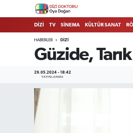
İstanbul Nöbetçi Eczaneler
DİZİ
TV
SİNEMA
KÜLTÜR SANAT
RÖ
İstanbul Hava Durumu
HABERLER
DİZİ
Güzide, Tarık
İstanbul Namaz Vakitleri
İstanbul Trafik Yoğunluk Haritası
29.05.2024 - 18:42
YAYINLANMA
Süper Lig Puan Durumu ve Fikstür
Tüm Manşetler
Son Dakika Haberleri
Haber Arşivi