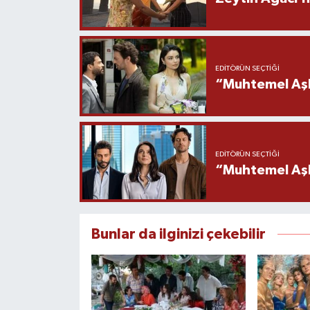
EDITÖRÜN SEÇTIĞI
“Muhtemel Aşk
EDITÖRÜN SEÇTIĞI
“Muhtemel Aşk”
Bunlar da ilginizi çekebilir