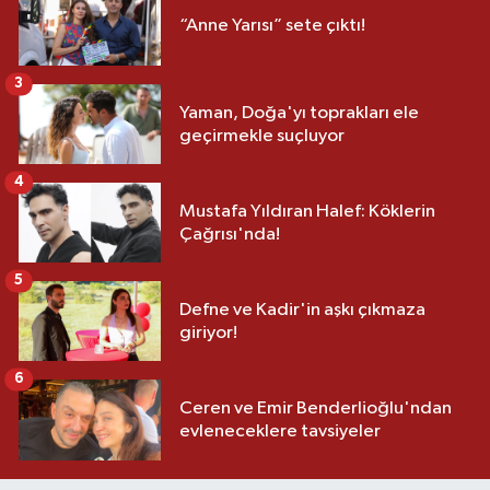
“Anne Yarısı” sete çıktı!
3
Yaman, Doğa'yı toprakları ele
geçirmekle suçluyor
4
Mustafa Yıldıran Halef: Köklerin
Çağrısı'nda!
5
Defne ve Kadir'in aşkı çıkmaza
giriyor!
6
Ceren ve Emir Benderlioğlu'ndan
evleneceklere tavsiyeler