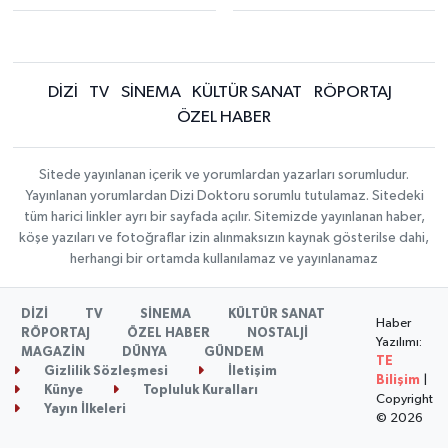
DİZİ
TV
SİNEMA
KÜLTÜR SANAT
RÖPORTAJ
ÖZEL HABER
Sitede yayınlanan içerik ve yorumlardan yazarları sorumludur.
Yayınlanan yorumlardan Dizi Doktoru sorumlu tutulamaz. Sitedeki
tüm harici linkler ayrı bir sayfada açılır. Sitemizde yayınlanan haber,
köşe yazıları ve fotoğraflar izin alınmaksızın kaynak gösterilse dahi,
herhangi bir ortamda kullanılamaz ve yayınlanamaz
DİZİ
TV
SİNEMA
KÜLTÜR SANAT
Haber
RÖPORTAJ
ÖZEL HABER
NOSTALJİ
Yazılımı:
MAGAZİN
DÜNYA
GÜNDEM
TE
Gizlilik Sözleşmesi
İletişim
Bilişim
|
Künye
Topluluk Kuralları
Copyright
Yayın İlkeleri
© 2026