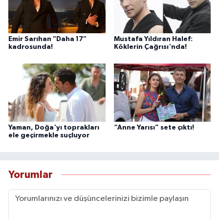
Emir Sarıhan "Daha 17"
Mustafa Yıldıran Halef:
kadrosunda!
Köklerin Çağrısı'nda!
Yaman, Doğa'yı toprakları
“Anne Yarısı” sete çıktı!
ele geçirmekle suçluyor
Yorumlar