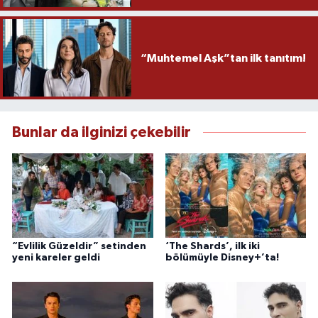
“Muhtemel Aşk”tan ilk tanıtım!
Bunlar da ilginizi çekebilir
“Evlilik Güzeldir” setinden
‘The Shards’, ilk iki
yeni kareler geldi
bölümüyle Disney+’ta!