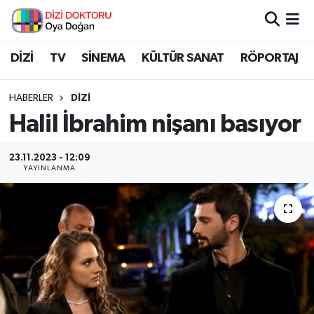
İstanbul Nöbetçi Eczaneler
DİZİ
TV
SİNEMA
KÜLTÜR SANAT
RÖPORTAJ
İstanbul Hava Durumu
HABERLER
DİZİ
Halil İbrahim nişanı basıyor
İstanbul Namaz Vakitleri
23.11.2023 - 12:09
İstanbul Trafik Yoğunluk Haritası
YAYINLANMA
Süper Lig Puan Durumu ve Fikstür
Tüm Manşetler
Son Dakika Haberleri
Haber Arşivi