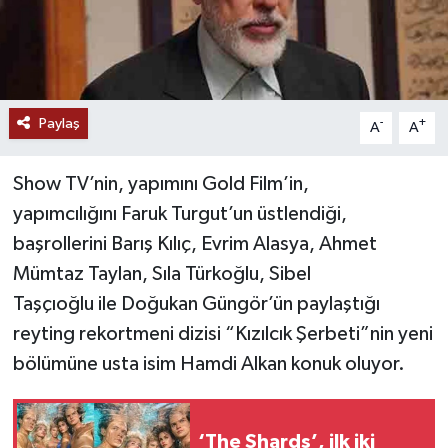
Paylaş
-
+
A
A
Show TV’nin, yapımını Gold Film’in,
yapımcılığını Faruk Turgut’un üstlendiği,
başrollerini Barış Kılıç, Evrim Alasya, Ahmet
Mümtaz Taylan, Sıla Türkoğlu, Sibel
Taşçıoğlu ile Doğukan Güngör’ün paylaştığı
reyting rekortmeni dizisi “Kızılcık Şerbeti”nin yeni
bölümüne usta isim Hamdi Alkan konuk oluyor.
‘The Shards’, ilk iki