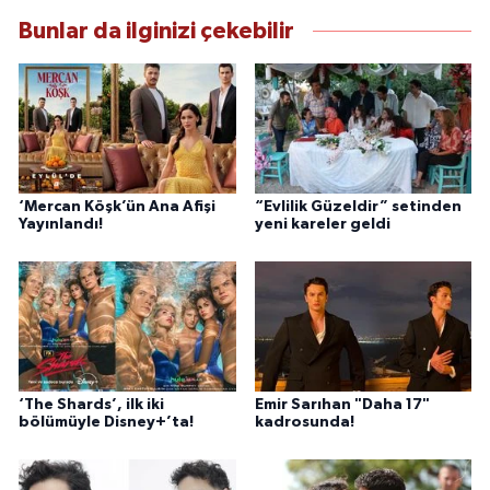
Bunlar da ilginizi çekebilir
‘Mercan Köşk’ün Ana Afişi
“Evlilik Güzeldir” setinden
Yayınlandı!
yeni kareler geldi
‘The Shards’, ilk iki
Emir Sarıhan "Daha 17"
bölümüyle Disney+’ta!
kadrosunda!