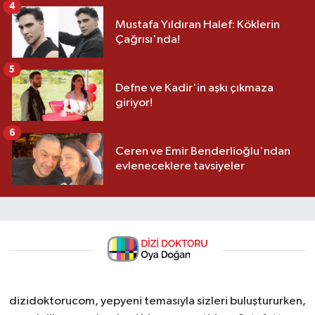
4
Mustafa Yıldıran Halef: Köklerin
Çağrısı'nda!
5
Defne ve Kadir'in aşkı çıkmaza
giriyor!
6
Ceren ve Emir Benderlioğlu'ndan
evleneceklere tavsiyeler
dizidoktorucom, yepyeni temasıyla sizleri buluştururken,