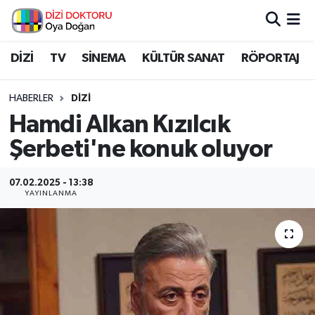
İstanbul Nöbetçi Eczaneler
DİZİ
TV
SİNEMA
KÜLTÜR SANAT
RÖPORTAJ
İstanbul Hava Durumu
HABERLER
DİZİ
Hamdi Alkan Kızılcık
İstanbul Namaz Vakitleri
Şerbeti'ne konuk oluyor
İstanbul Trafik Yoğunluk Haritası
07.02.2025 - 13:38
YAYINLANMA
Süper Lig Puan Durumu ve Fikstür
Tüm Manşetler
Son Dakika Haberleri
Haber Arşivi