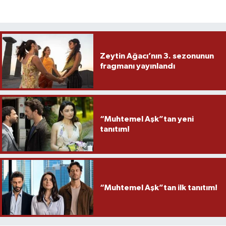
Zeytin Ağacı’nın 3. sezonunun
fragmanı yayınlandı
“Muhtemel Aşk”tan yeni
tanıtım!
“Muhtemel Aşk”tan ilk tanıtım!