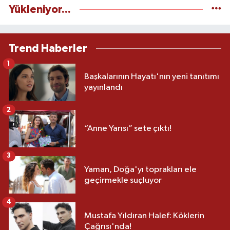
Yükleniyor...
Trend Haberler
1
Başkalarının Hayatı'nın yeni tanıtımı
yayınlandı
2
“Anne Yarısı” sete çıktı!
3
Yaman, Doğa'yı toprakları ele
geçirmekle suçluyor
4
Mustafa Yıldıran Halef: Köklerin
Çağrısı'nda!