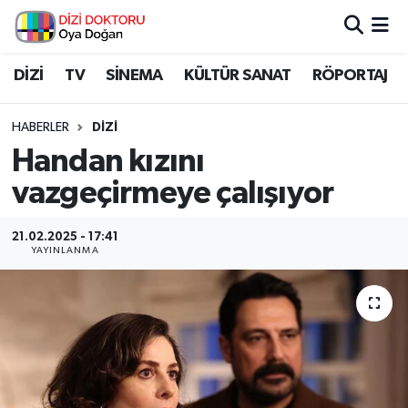
İstanbul Nöbetçi Eczaneler
DİZİ
TV
SİNEMA
KÜLTÜR SANAT
RÖPORTAJ
İstanbul Hava Durumu
HABERLER
DİZİ
Handan kızını
İstanbul Namaz Vakitleri
vazgeçirmeye çalışıyor
İstanbul Trafik Yoğunluk Haritası
21.02.2025 - 17:41
YAYINLANMA
Süper Lig Puan Durumu ve Fikstür
Tüm Manşetler
Son Dakika Haberleri
Haber Arşivi