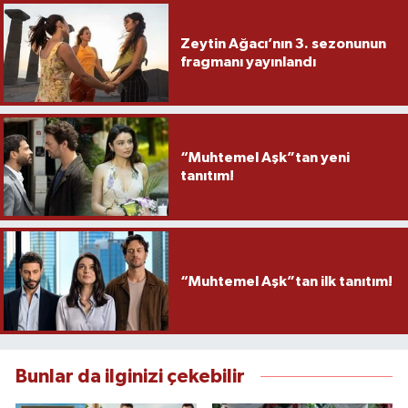
Zeytin Ağacı’nın 3. sezonunun
fragmanı yayınlandı
“Muhtemel Aşk”tan yeni
tanıtım!
“Muhtemel Aşk”tan ilk tanıtım!
Bunlar da ilginizi çekebilir