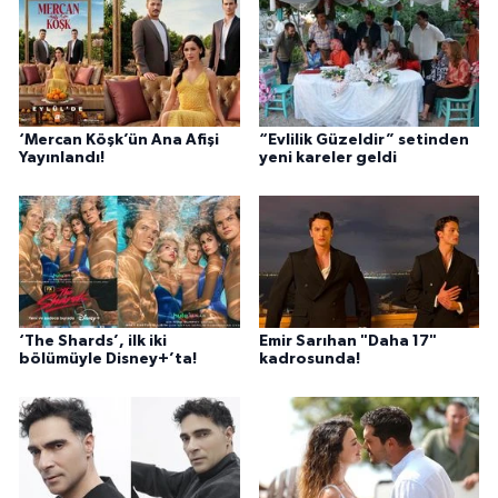
‘Mercan Köşk’ün Ana Afişi
“Evlilik Güzeldir” setinden
Yayınlandı!
yeni kareler geldi
‘The Shards’, ilk iki
Emir Sarıhan "Daha 17"
bölümüyle Disney+’ta!
kadrosunda!