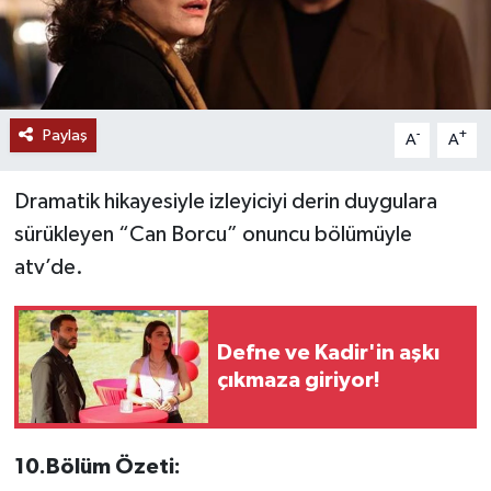
Paylaş
-
+
A
A
Dramatik hikayesiyle izleyiciyi derin duygulara
sürükleyen “Can Borcu” onuncu bölümüyle
atv’de.
Defne ve Kadir'in aşkı
çıkmaza giriyor!
10.Bölüm Özeti: