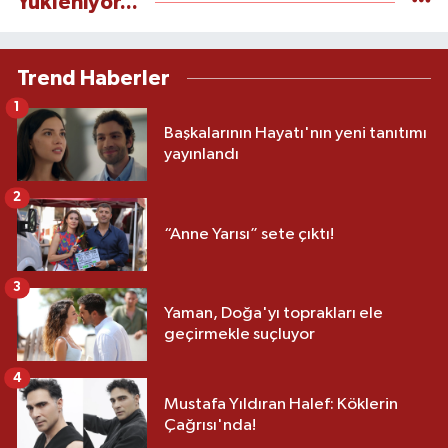
Yükleniyor...
Trend Haberler
1
Başkalarının Hayatı'nın yeni tanıtımı
yayınlandı
2
“Anne Yarısı” sete çıktı!
3
Yaman, Doğa'yı toprakları ele
geçirmekle suçluyor
4
Mustafa Yıldıran Halef: Köklerin
Çağrısı'nda!