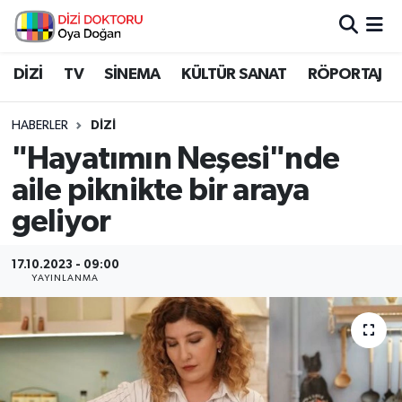
İstanbul Nöbetçi Eczaneler
DİZİ
TV
SİNEMA
KÜLTÜR SANAT
RÖPORTAJ
İstanbul Hava Durumu
HABERLER
DİZİ
"Hayatımın Neşesi"nde
İstanbul Namaz Vakitleri
aile piknikte bir araya
İstanbul Trafik Yoğunluk Haritası
geliyor
Süper Lig Puan Durumu ve Fikstür
17.10.2023 - 09:00
YAYINLANMA
Tüm Manşetler
Son Dakika Haberleri
Haber Arşivi