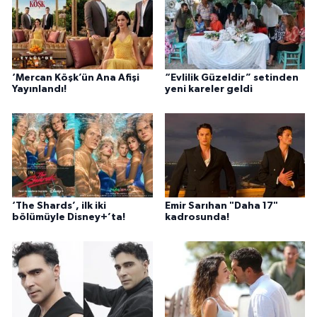
‘Mercan Köşk’ün Ana Afişi
“Evlilik Güzeldir” setinden
Yayınlandı!
yeni kareler geldi
‘The Shards’, ilk iki
Emir Sarıhan "Daha 17"
bölümüyle Disney+’ta!
kadrosunda!