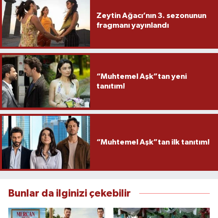
Zeytin Ağacı’nın 3. sezonunun
fragmanı yayınlandı
“Muhtemel Aşk”tan yeni
tanıtım!
“Muhtemel Aşk”tan ilk tanıtım!
Bunlar da ilginizi çekebilir