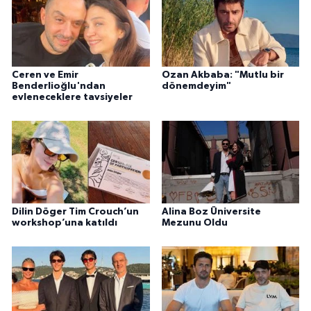
Ceren ve Emir
Ozan Akbaba: "Mutlu bir
Benderlioğlu'ndan
dönemdeyim"
evleneceklere tavsiyeler
Dilin Döger Tim Crouch’un
Alina Boz Üniversite
workshop’una katıldı
Mezunu Oldu