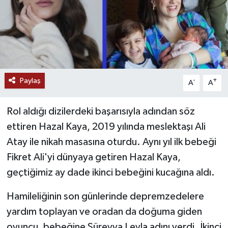
Paylaş
-
+
A
A
Rol aldığı dizilerdeki başarısıyla adından söz
ettiren Hazal Kaya, 2019 yılında meslektaşı Ali
Atay ile nikah masasına oturdu. Aynı yıl ilk bebeği
Fikret Ali'yi dünyaya getiren Hazal Kaya,
geçtiğimiz ay dade ikinci bebeğini kucağına aldı.
Hamileliğinin son günlerinde depremzedelere
yardım toplayan ve oradan da doğuma giden
oyuncu, bebeğine Süreyya Leyla adını verdi. İkinci