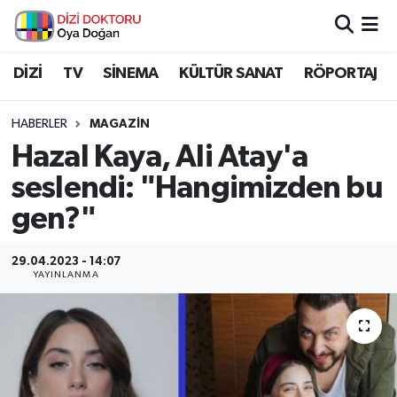
İstanbul Nöbetçi Eczaneler
DİZİ
TV
SİNEMA
KÜLTÜR SANAT
RÖPORTAJ
İstanbul Hava Durumu
HABERLER
MAGAZİN
Hazal Kaya, Ali Atay'a
İstanbul Namaz Vakitleri
seslendi: "Hangimizden bu
İstanbul Trafik Yoğunluk Haritası
gen?"
Süper Lig Puan Durumu ve Fikstür
29.04.2023 - 14:07
YAYINLANMA
Tüm Manşetler
Son Dakika Haberleri
Haber Arşivi