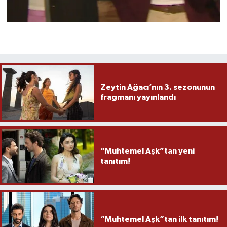
Zeytin Ağacı’nın 3. sezonunun
fragmanı yayınlandı
“Muhtemel Aşk”tan yeni
tanıtım!
“Muhtemel Aşk”tan ilk tanıtım!