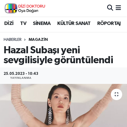
İstanbul Nöbetçi Eczaneler
DİZİ
TV
SİNEMA
KÜLTÜR SANAT
RÖPORTAJ
İstanbul Hava Durumu
HABERLER
MAGAZİN
Hazal Subaşı yeni
İstanbul Namaz Vakitleri
sevgilisiyle görüntülendi
İstanbul Trafik Yoğunluk Haritası
25.05.2023 - 10:43
YAYINLANMA
Süper Lig Puan Durumu ve Fikstür
Tüm Manşetler
Son Dakika Haberleri
Haber Arşivi