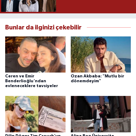
Bunlar da ilginizi çekebilir
Ceren ve Emir
Ozan Akbaba: "Mutlu bir
Benderlioğlu'ndan
dönemdeyim"
evleneceklere tavsiyeler
Dilin Döger Tim Crouch’un
Alina Boz Üniversite