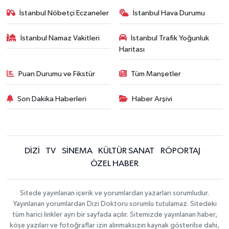
İstanbul Nöbetçi Eczaneler
İstanbul Hava Durumu
İstanbul Namaz Vakitleri
İstanbul Trafik Yoğunluk
Haritası
Puan Durumu ve Fikstür
Tüm Manşetler
Son Dakika Haberleri
Haber Arşivi
DİZİ
TV
SİNEMA
KÜLTÜR SANAT
RÖPORTAJ
ÖZEL HABER
Sitede yayınlanan içerik ve yorumlardan yazarları sorumludur.
Yayınlanan yorumlardan Dizi Doktoru sorumlu tutulamaz. Sitedeki
tüm harici linkler ayrı bir sayfada açılır. Sitemizde yayınlanan haber,
köşe yazıları ve fotoğraflar izin alınmaksızın kaynak gösterilse dahi,