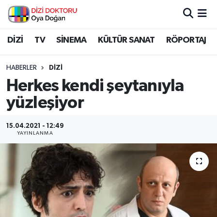
İstanbul Nöbetçi Eczaneler
DİZİ
TV
SİNEMA
KÜLTÜR SANAT
RÖPORTAJ
İstanbul Hava Durumu
HABERLER
DİZİ
Herkes kendi şeytanıyla
İstanbul Namaz Vakitleri
yüzleşiyor
İstanbul Trafik Yoğunluk Haritası
15.04.2021 - 12:49
YAYINLANMA
Süper Lig Puan Durumu ve Fikstür
Tüm Manşetler
Son Dakika Haberleri
Haber Arşivi