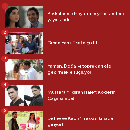
1
Başkalarının Hayatı'nın yeni tanıtımı
yayınlandı
2
“Anne Yarısı” sete çıktı!
3
Yaman, Doğa'yı toprakları ele
geçirmekle suçluyor
4
Mustafa Yıldıran Halef: Köklerin
Çağrısı'nda!
5
Defne ve Kadir'in aşkı çıkmaza
giriyor!