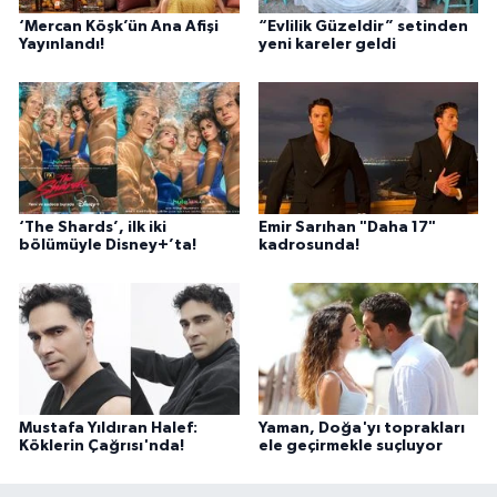
‘Mercan Köşk’ün Ana Afişi
“Evlilik Güzeldir” setinden
Yayınlandı!
yeni kareler geldi
‘The Shards’, ilk iki
Emir Sarıhan "Daha 17"
bölümüyle Disney+’ta!
kadrosunda!
Mustafa Yıldıran Halef:
Yaman, Doğa'yı toprakları
Köklerin Çağrısı'nda!
ele geçirmekle suçluyor