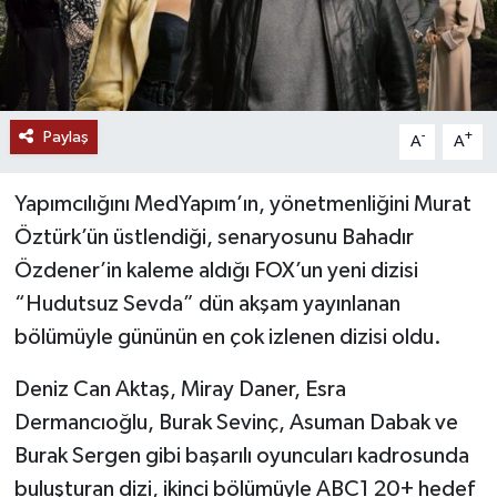
Paylaş
-
+
A
A
Yapımcılığını MedYapım’ın, yönetmenliğini Murat
Öztürk’ün üstlendiği, senaryosunu Bahadır
Özdener’in kaleme aldığı FOX’un yeni dizisi
“Hudutsuz Sevda” dün akşam yayınlanan
bölümüyle gününün en çok izlenen dizisi oldu.
Deniz Can Aktaş, Miray Daner, Esra
Dermancıoğlu, Burak Sevinç, Asuman Dabak ve
Burak Sergen gibi başarılı oyuncuları kadrosunda
buluşturan dizi, ikinci bölümüyle ABC1 20+ hedef