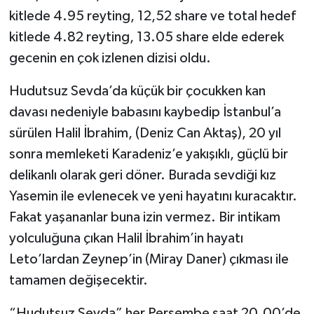
kitlede 4.95 reyting, 12,52 share ve total hedef
kitlede 4.82 reyting, 13.05 share elde ederek
gecenin en çok izlenen dizisi oldu.
Hudutsuz Sevda’da küçük bir çocukken kan
davası nedeniyle babasını kaybedip İstanbul’a
sürülen Halil İbrahim, (Deniz Can Aktaş), 20 yıl
sonra memleketi Karadeniz’e yakışıklı, güçlü bir
delikanlı olarak geri döner. Burada sevdiği kız
Yasemin ile evlenecek ve yeni hayatını kuracaktır.
Fakat yaşananlar buna izin vermez. Bir intikam
yolculuğuna çıkan Halil İbrahim’in hayatı
Leto’lardan Zeynep’in (Miray Daner) çıkması ile
tamamen değişecektir.
“Hudutsuz Sevda” her Perşembe saat 20.00’de