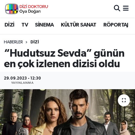
İstanbul Nöbetçi Eczaneler
DİZİ
TV
SİNEMA
KÜLTÜR SANAT
RÖPORTAJ
İstanbul Hava Durumu
HABERLER
DİZİ
“Hudutsuz Sevda” günün
İstanbul Namaz Vakitleri
en çok izlenen dizisi oldu
İstanbul Trafik Yoğunluk Haritası
29.09.2023 - 12:30
YAYINLANMA
Süper Lig Puan Durumu ve Fikstür
Tüm Manşetler
Son Dakika Haberleri
Haber Arşivi