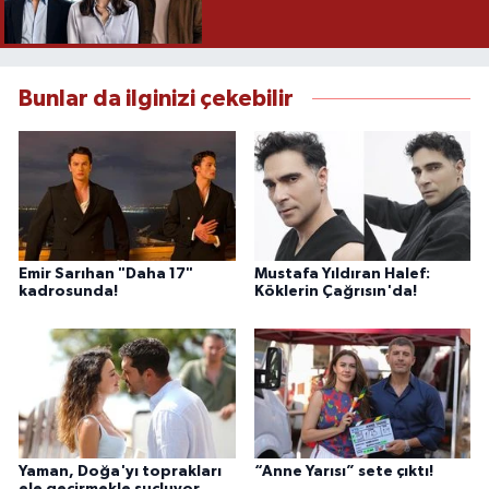
Bunlar da ilginizi çekebilir
Emir Sarıhan "Daha 17"
Mustafa Yıldıran Halef:
kadrosunda!
Köklerin Çağrısın'da!
Yaman, Doğa'yı toprakları
“Anne Yarısı” sete çıktı!