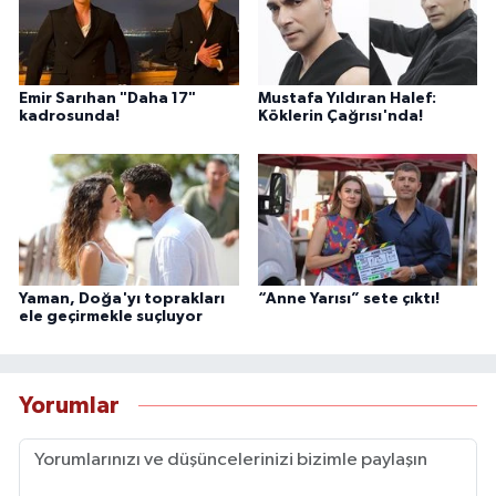
Emir Sarıhan "Daha 17"
Mustafa Yıldıran Halef:
kadrosunda!
Köklerin Çağrısı'nda!
Yaman, Doğa'yı toprakları
“Anne Yarısı” sete çıktı!
ele geçirmekle suçluyor
Yorumlar