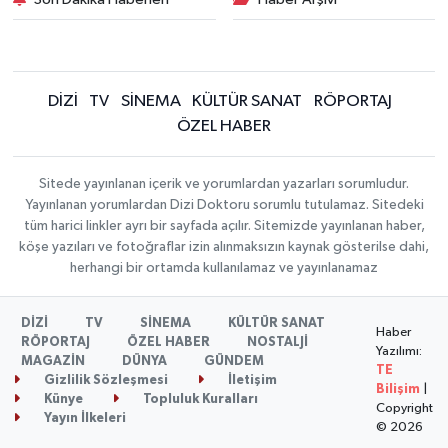
DİZİ
TV
SİNEMA
KÜLTÜR SANAT
RÖPORTAJ
ÖZEL HABER
Sitede yayınlanan içerik ve yorumlardan yazarları sorumludur.
Yayınlanan yorumlardan Dizi Doktoru sorumlu tutulamaz. Sitedeki
tüm harici linkler ayrı bir sayfada açılır. Sitemizde yayınlanan haber,
köşe yazıları ve fotoğraflar izin alınmaksızın kaynak gösterilse dahi,
herhangi bir ortamda kullanılamaz ve yayınlanamaz
DİZİ
TV
SİNEMA
KÜLTÜR SANAT
Haber
RÖPORTAJ
ÖZEL HABER
NOSTALJİ
Yazılımı:
MAGAZİN
DÜNYA
GÜNDEM
TE
Gizlilik Sözleşmesi
İletişim
Bilişim
|
Künye
Topluluk Kuralları
Copyright
Yayın İlkeleri
© 2026