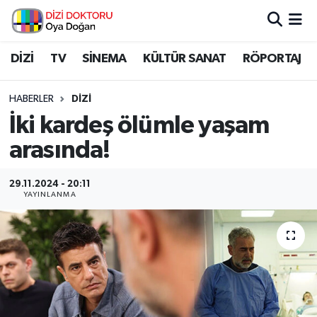
İstanbul Nöbetçi Eczaneler
DİZİ
TV
SİNEMA
KÜLTÜR SANAT
RÖPORTAJ
İstanbul Hava Durumu
HABERLER
DİZİ
İki kardeş ölümle yaşam
İstanbul Namaz Vakitleri
arasında!
İstanbul Trafik Yoğunluk Haritası
29.11.2024 - 20:11
YAYINLANMA
Süper Lig Puan Durumu ve Fikstür
Tüm Manşetler
Son Dakika Haberleri
Haber Arşivi