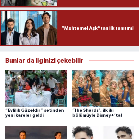
“Muhtemel Aşk”tan ilk tanıtım!
Bunlar da ilginizi çekebilir
“Evlilik Güzeldir” setinden
‘The Shards’, ilk iki
yeni kareler geldi
bölümüyle Disney+’ta!