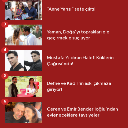
“Anne Yarısı” sete çıktı!
3
Yaman, Doğa'yı toprakları ele
geçirmekle suçluyor
4
Mustafa Yıldıran Halef: Köklerin
Çağrısı'nda!
5
Defne ve Kadir'in aşkı çıkmaza
giriyor!
6
Ceren ve Emir Benderlioğlu'ndan
evleneceklere tavsiyeler