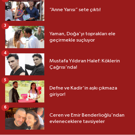
“Anne Yarısı” sete çıktı!
3
Yaman, Doğa'yı toprakları ele
geçirmekle suçluyor
4
Mustafa Yıldıran Halef: Köklerin
Çağrısı'nda!
5
Defne ve Kadir'in aşkı çıkmaza
giriyor!
6
Ceren ve Emir Benderlioğlu'ndan
evleneceklere tavsiyeler