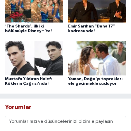
‘The Shards’, ilk iki
Emir Sarıhan "Daha 17"
bölümüyle Disney+’ta!
kadrosunda!
Mustafa Yıldıran Halef:
Yaman, Doğa'yı toprakları
Köklerin Çağrısı'nda!
ele geçirmekle suçluyor
Yorumlar