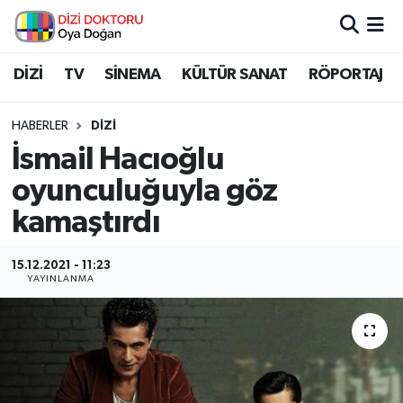
İstanbul Nöbetçi Eczaneler
DİZİ
TV
SİNEMA
KÜLTÜR SANAT
RÖPORTAJ
İstanbul Hava Durumu
HABERLER
DİZİ
İsmail Hacıoğlu
İstanbul Namaz Vakitleri
oyunculuğuyla göz
İstanbul Trafik Yoğunluk Haritası
kamaştırdı
Süper Lig Puan Durumu ve Fikstür
15.12.2021 - 11:23
YAYINLANMA
Tüm Manşetler
Son Dakika Haberleri
Haber Arşivi