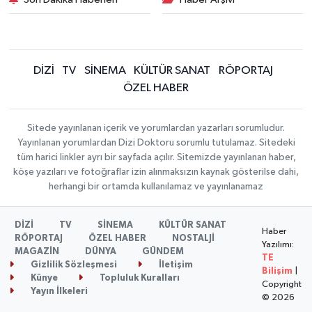
DİZİ
TV
SİNEMA
KÜLTÜR SANAT
RÖPORTAJ
ÖZEL HABER
Sitede yayınlanan içerik ve yorumlardan yazarları sorumludur.
Yayınlanan yorumlardan Dizi Doktoru sorumlu tutulamaz. Sitedeki
tüm harici linkler ayrı bir sayfada açılır. Sitemizde yayınlanan haber,
köşe yazıları ve fotoğraflar izin alınmaksızın kaynak gösterilse dahi,
herhangi bir ortamda kullanılamaz ve yayınlanamaz
DİZİ
TV
SİNEMA
KÜLTÜR SANAT
Haber
RÖPORTAJ
ÖZEL HABER
NOSTALJİ
Yazılımı:
MAGAZİN
DÜNYA
GÜNDEM
TE
Gizlilik Sözleşmesi
İletişim
Bilişim
|
Künye
Topluluk Kuralları
Copyright
Yayın İlkeleri
© 2026