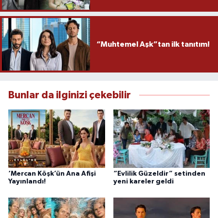
“Muhtemel Aşk”tan ilk tanıtım!
Bunlar da ilginizi çekebilir
‘Mercan Köşk’ün Ana Afişi
“Evlilik Güzeldir” setinden
Yayınlandı!
yeni kareler geldi