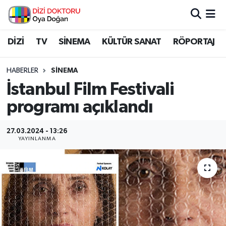
İstanbul Nöbetçi Eczaneler
DİZİ
TV
SİNEMA
KÜLTÜR SANAT
RÖPORTAJ
İstanbul Hava Durumu
HABERLER
SİNEMA
İstanbul Film Festivali
İstanbul Namaz Vakitleri
programı açıklandı
İstanbul Trafik Yoğunluk Haritası
27.03.2024 - 13:26
YAYINLANMA
Süper Lig Puan Durumu ve Fikstür
Tüm Manşetler
Son Dakika Haberleri
Haber Arşivi