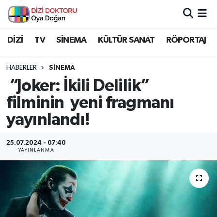
İstanbul Nöbetçi Eczaneler
DİZİ
TV
SİNEMA
KÜLTÜR SANAT
RÖPORTAJ
İstanbul Hava Durumu
HABERLER
SİNEMA
“Joker: İkili Delilik”
İstanbul Namaz Vakitleri
filminin yeni fragmanı
İstanbul Trafik Yoğunluk Haritası
yayınlandı!
Süper Lig Puan Durumu ve Fikstür
25.07.2024 - 07:40
YAYINLANMA
Tüm Manşetler
Son Dakika Haberleri
Haber Arşivi