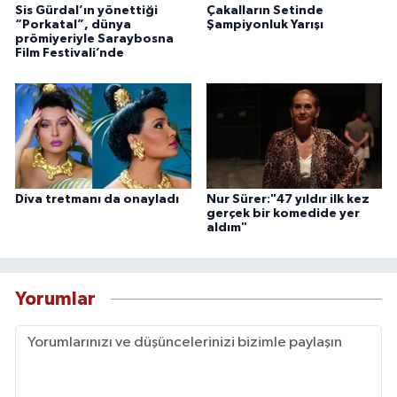
Sis Gürdal’ın yönettiği
Çakalların Setinde
“Porkatal”, dünya
Şampiyonluk Yarışı
prömiyeriyle Saraybosna
Film Festivali’nde
Diva tretmanı da onayladı
Nur Sürer:"47 yıldır ilk kez
gerçek bir komedide yer
aldım"
Yorumlar