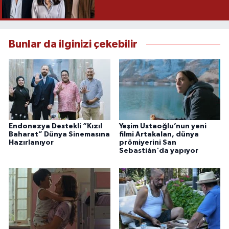
Bunlar da ilginizi çekebilir
Endonezya Destekli “Kızıl
Yeşim Ustaoğlu’nun yeni
Baharat” Dünya Sinemasına
filmi Artakalan, dünya
Hazırlanıyor
prömiyerini San
Sebastián'da yapıyor