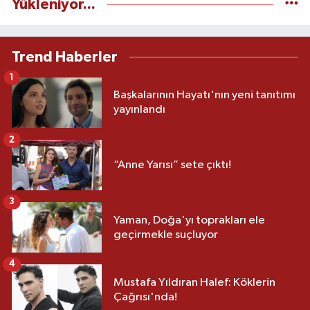
Yükleniyor...
Trend Haberler
1
Başkalarının Hayatı'nın yeni tanıtımı
yayınlandı
2
“Anne Yarısı” sete çıktı!
3
Yaman, Doğa'yı toprakları ele
geçirmekle suçluyor
4
Mustafa Yıldıran Halef: Köklerin
Çağrısı'nda!