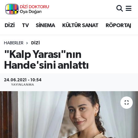
İstanbul Nöbetçi Eczaneler
DİZİ
TV
SİNEMA
KÜLTÜR SANAT
RÖPORTAJ
İstanbul Hava Durumu
HABERLER
DİZİ
"Kalp Yarası"nın
İstanbul Namaz Vakitleri
Hande'sini anlattı
İstanbul Trafik Yoğunluk Haritası
24.06.2021 - 10:54
YAYINLANMA
Süper Lig Puan Durumu ve Fikstür
Tüm Manşetler
Son Dakika Haberleri
Haber Arşivi