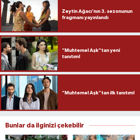
Zeytin Ağacı’nın 3. sezonunun
fragmanı yayınlandı
“Muhtemel Aşk”tan yeni
tanıtım!
“Muhtemel Aşk”tan ilk tanıtım!
Bunlar da ilginizi çekebilir