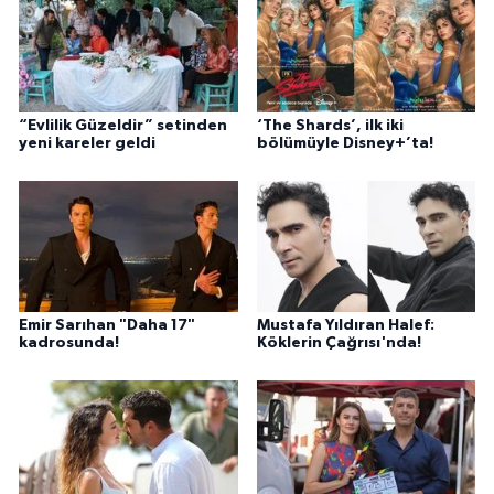
“Evlilik Güzeldir” setinden
‘The Shards’, ilk iki
yeni kareler geldi
bölümüyle Disney+’ta!
Emir Sarıhan "Daha 17"
Mustafa Yıldıran Halef:
kadrosunda!
Köklerin Çağrısı'nda!