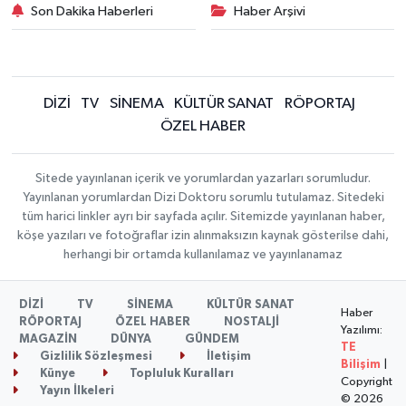
Son Dakika Haberleri
Haber Arşivi
DİZİ
TV
SİNEMA
KÜLTÜR SANAT
RÖPORTAJ
ÖZEL HABER
Sitede yayınlanan içerik ve yorumlardan yazarları sorumludur.
Yayınlanan yorumlardan Dizi Doktoru sorumlu tutulamaz. Sitedeki
tüm harici linkler ayrı bir sayfada açılır. Sitemizde yayınlanan haber,
köşe yazıları ve fotoğraflar izin alınmaksızın kaynak gösterilse dahi,
herhangi bir ortamda kullanılamaz ve yayınlanamaz
DİZİ
TV
SİNEMA
KÜLTÜR SANAT
Haber
RÖPORTAJ
ÖZEL HABER
NOSTALJİ
Yazılımı:
MAGAZİN
DÜNYA
GÜNDEM
TE
Gizlilik Sözleşmesi
İletişim
Bilişim
|
Künye
Topluluk Kuralları
Copyright
Yayın İlkeleri
© 2026