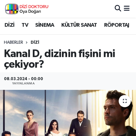
İstanbul Nöbetçi Eczaneler
DİZİ
TV
SİNEMA
KÜLTÜR SANAT
RÖPORTAJ
İstanbul Hava Durumu
HABERLER
DİZİ
Kanal D, dizinin fişini mi
İstanbul Namaz Vakitleri
çekiyor?
İstanbul Trafik Yoğunluk Haritası
08.03.2024 - 00:00
YAYINLANMA
Süper Lig Puan Durumu ve Fikstür
Tüm Manşetler
Son Dakika Haberleri
Haber Arşivi