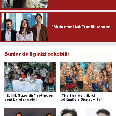
“Muhtemel Aşk”tan ilk tanıtım!
Bunlar da ilginizi çekebilir
“Evlilik Güzeldir” setinden
‘The Shards’, ilk iki
yeni kareler geldi
bölümüyle Disney+’ta!