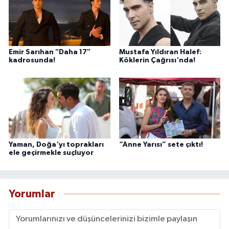
Emir Sarıhan "Daha 17"
Mustafa Yıldıran Halef:
kadrosunda!
Köklerin Çağrısı'nda!
Yaman, Doğa'yı toprakları
“Anne Yarısı” sete çıktı!
ele geçirmekle suçluyor
Yorumlar