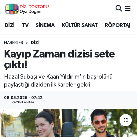
İstanbul Nöbetçi Eczaneler
DİZİ
TV
SİNEMA
KÜLTÜR SANAT
RÖPORTAJ
İstanbul Hava Durumu
HABERLER
DİZİ
Kayıp Zaman dizisi sete
İstanbul Namaz Vakitleri
çıktı!
İstanbul Trafik Yoğunluk Haritası
Hazal Subaşı ve Kaan Yıldırım'ın başrolünü
paylaştığı diziden ilk kareler geldi
Süper Lig Puan Durumu ve Fikstür
08.05.2026 - 07:42
Tüm Manşetler
YAYINLANMA
Son Dakika Haberleri
Haber Arşivi