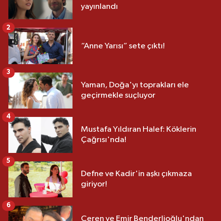
yayınlandı
2
“Anne Yarısı” sete çıktı!
3
Yaman, Doğa'yı toprakları ele
geçirmekle suçluyor
4
Mustafa Yıldıran Halef: Köklerin
Çağrısı'nda!
5
Defne ve Kadir'in aşkı çıkmaza
giriyor!
6
Ceren ve Emir Benderlioğlu'ndan