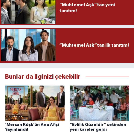
“Muhtemel Aşk”tan yeni
tanıtım!
“Muhtemel Aşk”tan ilk tanıtım!
Bunlar da ilginizi çekebilir
‘Mercan Köşk’ün Ana Afişi
“Evlilik Güzeldir” setinden
Yayınlandı!
yeni kareler geldi