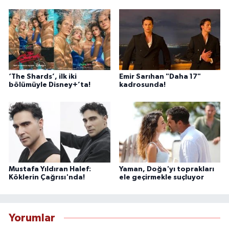
‘The Shards’, ilk iki
Emir Sarıhan "Daha 17"
bölümüyle Disney+’ta!
kadrosunda!
Mustafa Yıldıran Halef:
Yaman, Doğa'yı toprakları
Köklerin Çağrısı'nda!
ele geçirmekle suçluyor
Yorumlar