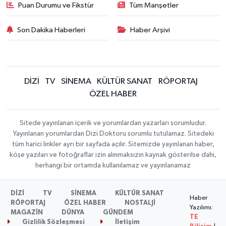
Puan Durumu ve Fikstür
Tüm Manşetler
Son Dakika Haberleri
Haber Arşivi
DİZİ
TV
SİNEMA
KÜLTÜR SANAT
RÖPORTAJ
ÖZEL HABER
Sitede yayınlanan içerik ve yorumlardan yazarları sorumludur.
Yayınlanan yorumlardan Dizi Doktoru sorumlu tutulamaz. Sitedeki
tüm harici linkler ayrı bir sayfada açılır. Sitemizde yayınlanan haber,
köşe yazıları ve fotoğraflar izin alınmaksızın kaynak gösterilse dahi,
herhangi bir ortamda kullanılamaz ve yayınlanamaz
DİZİ
TV
SİNEMA
KÜLTÜR SANAT
Haber
RÖPORTAJ
ÖZEL HABER
NOSTALJİ
Yazılımı:
MAGAZİN
DÜNYA
GÜNDEM
TE
Gizlilik Sözleşmesi
İletişim