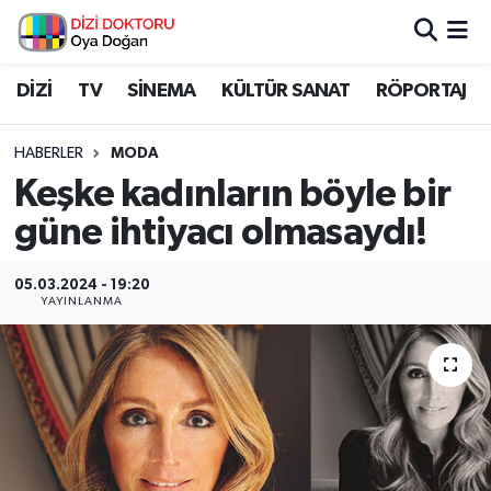
İstanbul Nöbetçi Eczaneler
DİZİ
TV
SİNEMA
KÜLTÜR SANAT
RÖPORTAJ
İstanbul Hava Durumu
HABERLER
MODA
Keşke kadınların böyle bir
İstanbul Namaz Vakitleri
güne ihtiyacı olmasaydı!
İstanbul Trafik Yoğunluk Haritası
05.03.2024 - 19:20
YAYINLANMA
Süper Lig Puan Durumu ve Fikstür
Tüm Manşetler
Son Dakika Haberleri
Haber Arşivi