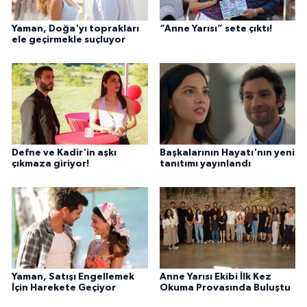
Yaman, Doğa'yı toprakları
“Anne Yarısı” sete çıktı!
ele geçirmekle suçluyor
Defne ve Kadir'in aşkı
Başkalarının Hayatı'nın yeni
çıkmaza giriyor!
tanıtımı yayınlandı
Yaman, Satışı Engellemek
Anne Yarısı Ekibi İlk Kez
İçin Harekete Geçiyor
Okuma Provasında Buluştu