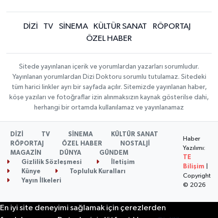
DİZİ
TV
SİNEMA
KÜLTÜR SANAT
RÖPORTAJ
ÖZEL HABER
Sitede yayınlanan içerik ve yorumlardan yazarları sorumludur.
Yayınlanan yorumlardan Dizi Doktoru sorumlu tutulamaz. Sitedeki
tüm harici linkler ayrı bir sayfada açılır. Sitemizde yayınlanan haber,
köşe yazıları ve fotoğraflar izin alınmaksızın kaynak gösterilse dahi,
herhangi bir ortamda kullanılamaz ve yayınlanamaz
DİZİ
TV
SİNEMA
KÜLTÜR SANAT
Haber
RÖPORTAJ
ÖZEL HABER
NOSTALJİ
Yazılımı:
MAGAZİN
DÜNYA
GÜNDEM
TE
Gizlilik Sözleşmesi
İletişim
Bilişim
|
Künye
Topluluk Kuralları
Copyright
Yayın İlkeleri
© 2026
En iyi site deneyimi sağlamak için çerezlerden