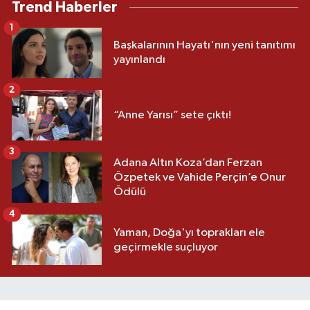
Trend Haberler
1
Başkalarının Hayatı'nın yeni tanıtımı
yayınlandı
2
“Anne Yarısı” sete çıktı!
3
Adana Altın Koza’dan Ferzan
Özpetek ve Vahide Perçin’e Onur
Ödülü
4
Yaman, Doğa'yı toprakları ele
geçirmekle suçluyor