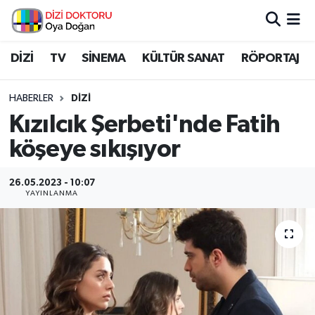
İstanbul Nöbetçi Eczaneler
DİZİ
TV
SİNEMA
KÜLTÜR SANAT
RÖPORTAJ
İstanbul Hava Durumu
HABERLER
DİZİ
Kızılcık Şerbeti'nde Fatih
İstanbul Namaz Vakitleri
köşeye sıkışıyor
İstanbul Trafik Yoğunluk Haritası
26.05.2023 - 10:07
YAYINLANMA
Süper Lig Puan Durumu ve Fikstür
Tüm Manşetler
Son Dakika Haberleri
Haber Arşivi