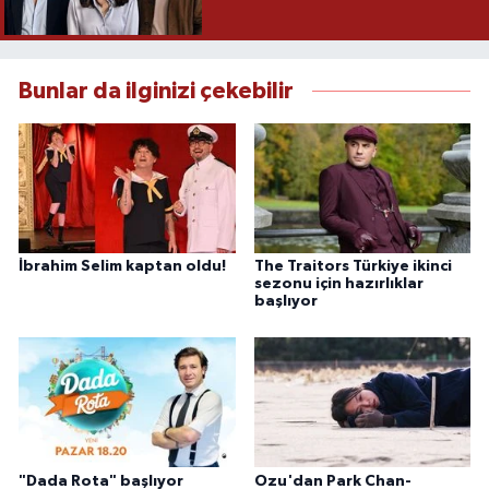
Bunlar da ilginizi çekebilir
İbrahim Selim kaptan oldu!
The Traitors Türkiye ikinci
sezonu için hazırlıklar
başlıyor
"Dada Rota" başlıyor
Ozu'dan Park Chan-