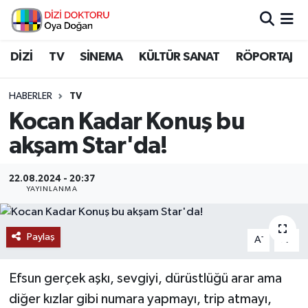
İstanbul Nöbetçi Eczaneler
DİZİ
TV
SİNEMA
KÜLTÜR SANAT
RÖPORTAJ
İstanbul Hava Durumu
HABERLER
TV
Kocan Kadar Konuş bu
İstanbul Namaz Vakitleri
akşam Star'da!
İstanbul Trafik Yoğunluk Haritası
22.08.2024 - 20:37
YAYINLANMA
Süper Lig Puan Durumu ve Fikstür
Tüm Manşetler
Paylaş
-
+
A
A
Son Dakika Haberleri
Efsun gerçek aşkı, sevgiyi, dürüstlüğü arar ama
Haber Arşivi
diğer kızlar gibi numara yapmayı, trip atmayı,