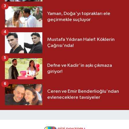
3
Yaman, Doğa'yı toprakları ele
geçirmekle suçluyor
4
Mustafa Yıldıran Halef: Köklerin
Çağrısı'nda!
5
Defne ve Kadir'in aşkı çıkmaza
giriyor!
6
Ceren ve Emir Benderlioğlu'ndan
evleneceklere tavsiyeler