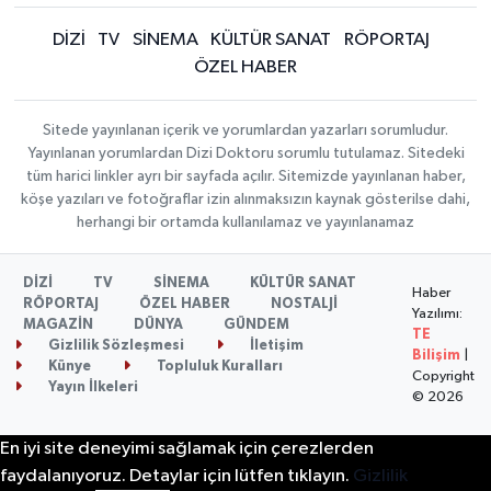
DİZİ
TV
SİNEMA
KÜLTÜR SANAT
RÖPORTAJ
ÖZEL HABER
Sitede yayınlanan içerik ve yorumlardan yazarları sorumludur.
Yayınlanan yorumlardan Dizi Doktoru sorumlu tutulamaz. Sitedeki
tüm harici linkler ayrı bir sayfada açılır. Sitemizde yayınlanan haber,
köşe yazıları ve fotoğraflar izin alınmaksızın kaynak gösterilse dahi,
herhangi bir ortamda kullanılamaz ve yayınlanamaz
DİZİ
TV
SİNEMA
KÜLTÜR SANAT
Haber
RÖPORTAJ
ÖZEL HABER
NOSTALJİ
Yazılımı:
MAGAZİN
DÜNYA
GÜNDEM
TE
Gizlilik Sözleşmesi
İletişim
Bilişim
|
Künye
Topluluk Kuralları
Copyright
Yayın İlkeleri
© 2026
En iyi site deneyimi sağlamak için çerezlerden
faydalanıyoruz. Detaylar için lütfen tıklayın.
Gizlilik