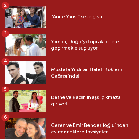
2
“Anne Yarısı” sete çıktı!
3
Yaman, Doğa'yı toprakları ele
geçirmekle suçluyor
4
Mustafa Yıldıran Halef: Köklerin
Çağrısı'nda!
5
Defne ve Kadir'in aşkı çıkmaza
giriyor!
6
Ceren ve Emir Benderlioğlu'ndan
evleneceklere tavsiyeler