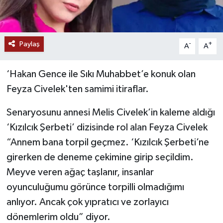
Paylaş
-
+
A
A
‘Hakan Gence ile Sıkı Muhabbet’e konuk olan
Feyza Civelek'ten samimi itiraflar.
Senaryosunu annesi Melis Civelek’in kaleme aldığı
‘Kızılcık Şerbeti’ dizisinde rol alan Feyza Civelek
“Annem bana torpil geçmez. ‘Kızılcık Şerbeti’ne
girerken de deneme çekimine girip seçildim.
Meyve veren ağaç taşlanır, insanlar
oyunculuğumu görünce torpilli olmadığımı
anlıyor. Ancak çok yıpratıcı ve zorlayıcı
dönemlerim oldu” diyor.