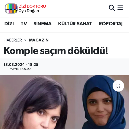
İstanbul Nöbetçi Eczaneler
DİZİ
TV
SİNEMA
KÜLTÜR SANAT
RÖPORTAJ
İstanbul Hava Durumu
HABERLER
MAGAZİN
Komple saçım döküldü!
İstanbul Namaz Vakitleri
13.03.2024 - 18:25
İstanbul Trafik Yoğunluk Haritası
YAYINLANMA
Süper Lig Puan Durumu ve Fikstür
Tüm Manşetler
Son Dakika Haberleri
Haber Arşivi