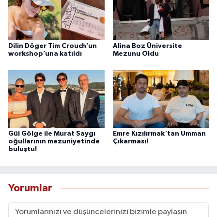
Dilin Döger Tim Crouch’un
Alina Boz Üniversite
workshop’una katıldı
Mezunu Oldu
Gül Gölge ile Murat Saygı
Emre Kızılırmak'tan Umman
oğullarının mezuniyetinde
Çıkarması!
buluştu!
Yorumlar