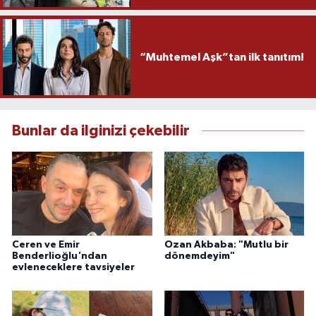
“Muhtemel Aşk”tan ilk tanıtım!
Bunlar da ilginizi çekebilir
Ceren ve Emir
Ozan Akbaba: "Mutlu bir
Benderlioğlu'ndan
dönemdeyim"
evleneceklere tavsiyeler