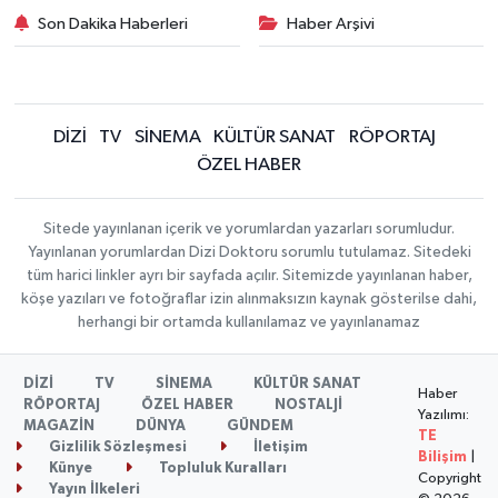
Son Dakika Haberleri
Haber Arşivi
DİZİ
TV
SİNEMA
KÜLTÜR SANAT
RÖPORTAJ
ÖZEL HABER
Sitede yayınlanan içerik ve yorumlardan yazarları sorumludur.
Yayınlanan yorumlardan Dizi Doktoru sorumlu tutulamaz. Sitedeki
tüm harici linkler ayrı bir sayfada açılır. Sitemizde yayınlanan haber,
köşe yazıları ve fotoğraflar izin alınmaksızın kaynak gösterilse dahi,
herhangi bir ortamda kullanılamaz ve yayınlanamaz
DİZİ
TV
SİNEMA
KÜLTÜR SANAT
Haber
RÖPORTAJ
ÖZEL HABER
NOSTALJİ
Yazılımı:
MAGAZİN
DÜNYA
GÜNDEM
TE
Gizlilik Sözleşmesi
İletişim
Bilişim
|
Künye
Topluluk Kuralları
Copyright
Yayın İlkeleri