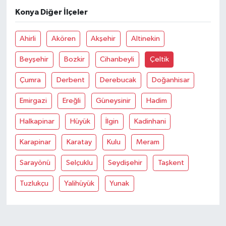
Konya Diğer İlçeler
Ahirli
Akören
Akşehir
Altinekin
Beyşehir
Bozkir
Cihanbeyli
Çeltik
Çumra
Derbent
Derebucak
Doğanhisar
Emirgazi
Ereğli
Güneysinir
Hadim
Halkapinar
Hüyük
İlgin
Kadinhani
Karapinar
Karatay
Kulu
Meram
Sarayönü
Selçuklu
Seydişehir
Taşkent
Tuzlukçu
Yalihüyük
Yunak