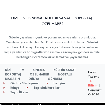
DİZİ
TV
SİNEMA
KÜLTÜR SANAT
RÖPORTAJ
ÖZEL HABER
Sitede yayınlanan içerik ve yorumlardan yazarları sorumludur.
Yayınlanan yorumlardan Dizi Doktoru sorumlu tutulamaz. Sitedeki
tüm harici linkler ayrı bir sayfada açılır. Sitemizde yayınlanan haber,
köşe yazıları ve fotoğraflar izin alınmaksızın kaynak gösterilse dahi,
herhangi bir ortamda kullanılamaz ve yayınlanamaz
DİZİ
TV
SİNEMA
KÜLTÜR SANAT
Haber
RÖPORTAJ
ÖZEL HABER
NOSTALJİ
Yazılımı:
MAGAZİN
DÜNYA
GÜNDEM
TE
Gizlilik Sözleşmesi
İletişim
Bilişim
|
Künye
Topluluk Kuralları
Copyright
Yayın İlkeleri
© 2026