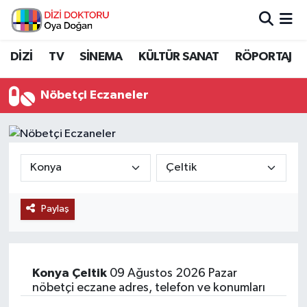
İstanbul Nöbetçi Eczaneler
DİZİ
TV
SİNEMA
KÜLTÜR SANAT
RÖPORTAJ
İstanbul Hava Durumu
Nöbetçi Eczaneler
İstanbul Namaz Vakitleri
İstanbul Trafik Yoğunluk Haritası
Süper Lig Puan Durumu ve Fikstür
Paylaş
Tüm Manşetler
Son Dakika Haberleri
Konya
Çeltik
09 Ağustos 2026 Pazar
nöbetçi eczane adres, telefon ve konumları
Haber Arşivi