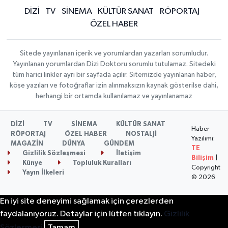
DİZİ
TV
SİNEMA
KÜLTÜR SANAT
RÖPORTAJ
ÖZEL HABER
Sitede yayınlanan içerik ve yorumlardan yazarları sorumludur.
Yayınlanan yorumlardan Dizi Doktoru sorumlu tutulamaz. Sitedeki
tüm harici linkler ayrı bir sayfada açılır. Sitemizde yayınlanan haber,
köşe yazıları ve fotoğraflar izin alınmaksızın kaynak gösterilse dahi,
herhangi bir ortamda kullanılamaz ve yayınlanamaz
DİZİ
TV
SİNEMA
KÜLTÜR SANAT
Haber
RÖPORTAJ
ÖZEL HABER
NOSTALJİ
Yazılımı:
MAGAZİN
DÜNYA
GÜNDEM
TE
Gizlilik Sözleşmesi
İletişim
Bilişim
|
Künye
Topluluk Kuralları
Copyright
Yayın İlkeleri
© 2026
En iyi site deneyimi sağlamak için çerezlerden
faydalanıyoruz. Detaylar için lütfen tıklayın.
Gizlilik
Sözleşmesi
Tamam