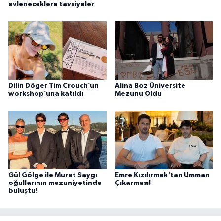
evleneceklere tavsiyeler
Dilin Döger Tim Crouch’un
Alina Boz Üniversite
workshop’una katıldı
Mezunu Oldu
Gül Gölge ile Murat Saygı
Emre Kızılırmak'tan Umman
oğullarının mezuniyetinde
Çıkarması!
buluştu!