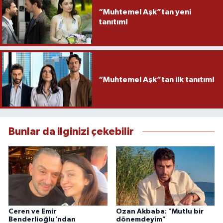
“Muhtemel Aşk”tan yeni
tanıtım!
“Muhtemel Aşk”tan ilk tanıtım!
Bunlar da ilginizi çekebilir
Ceren ve Emir
Ozan Akbaba: "Mutlu bir
Benderlioğlu'ndan
dönemdeyim"