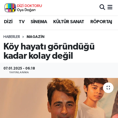
İstanbul Nöbetçi Eczaneler
DİZİ
TV
SİNEMA
KÜLTÜR SANAT
RÖPORTAJ
İstanbul Hava Durumu
HABERLER
MAGAZİN
Köy hayatı göründüğü
İstanbul Namaz Vakitleri
kadar kolay değil
İstanbul Trafik Yoğunluk Haritası
07.01.2025 - 06:18
YAYINLANMA
Süper Lig Puan Durumu ve Fikstür
Tüm Manşetler
Son Dakika Haberleri
Haber Arşivi