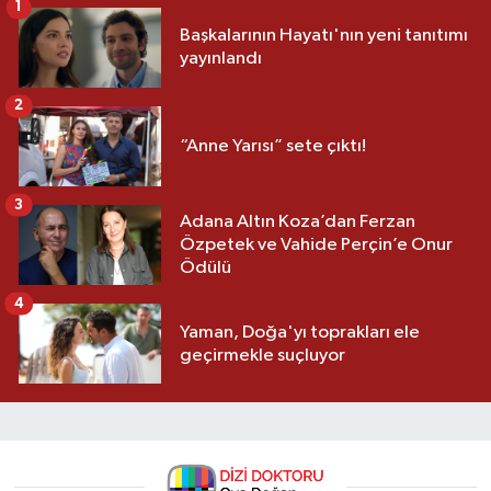
1
Başkalarının Hayatı'nın yeni tanıtımı
yayınlandı
2
“Anne Yarısı” sete çıktı!
3
Adana Altın Koza’dan Ferzan
Özpetek ve Vahide Perçin’e Onur
Ödülü
4
Yaman, Doğa'yı toprakları ele
geçirmekle suçluyor