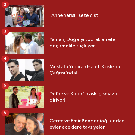
2
“Anne Yarısı” sete çıktı!
3
Yaman, Doğa'yı toprakları ele
geçirmekle suçluyor
4
Mustafa Yıldıran Halef: Köklerin
Çağrısı'nda!
5
Defne ve Kadir'in aşkı çıkmaza
giriyor!
6
Ceren ve Emir Benderlioğlu'ndan
evleneceklere tavsiyeler