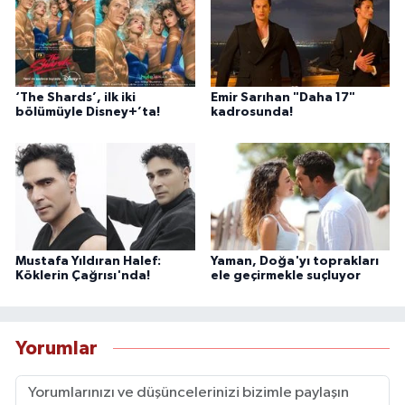
‘The Shards’, ilk iki
Emir Sarıhan "Daha 17"
bölümüyle Disney+’ta!
kadrosunda!
Mustafa Yıldıran Halef:
Yaman, Doğa'yı toprakları
Köklerin Çağrısı'nda!
ele geçirmekle suçluyor
Yorumlar