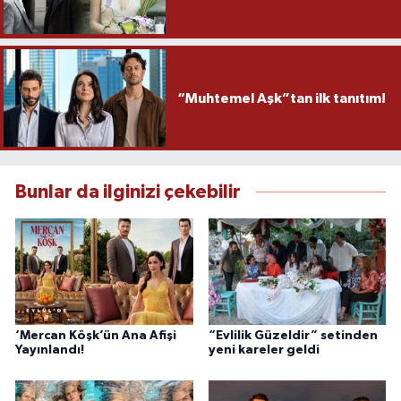
“Muhtemel Aşk”tan ilk tanıtım!
Bunlar da ilginizi çekebilir
‘Mercan Köşk’ün Ana Afişi
“Evlilik Güzeldir” setinden
Yayınlandı!
yeni kareler geldi