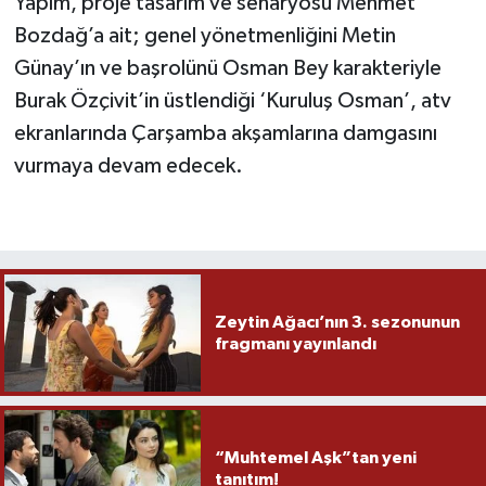
Yapım, proje tasarım ve senaryosu Mehmet
Bozdağ’a ait; genel yönetmenliğini Metin
Günay’ın ve başrolünü Osman Bey karakteriyle
Burak Özçivit’in üstlendiği ‘Kuruluş Osman’, atv
ekranlarında Çarşamba akşamlarına damgasını
vurmaya devam edecek.
Zeytin Ağacı’nın 3. sezonunun
fragmanı yayınlandı
“Muhtemel Aşk”tan yeni
tanıtım!