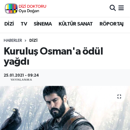
İstanbul Nöbetçi Eczaneler
DİZİ
TV
SİNEMA
KÜLTÜR SANAT
RÖPORTAJ
İstanbul Hava Durumu
HABERLER
DİZİ
Kuruluş Osman'a ödül
İstanbul Namaz Vakitleri
yağdı
İstanbul Trafik Yoğunluk Haritası
25.01.2021 - 09:24
YAYINLANMA
Süper Lig Puan Durumu ve Fikstür
Tüm Manşetler
Son Dakika Haberleri
Haber Arşivi