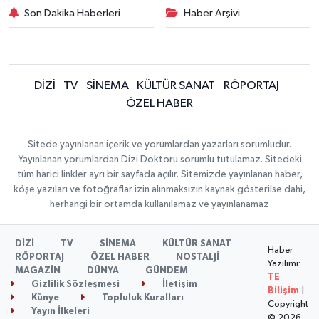
Son Dakika Haberleri
Haber Arşivi
DİZİ
TV
SİNEMA
KÜLTÜR SANAT
RÖPORTAJ
ÖZEL HABER
Sitede yayınlanan içerik ve yorumlardan yazarları sorumludur.
Yayınlanan yorumlardan Dizi Doktoru sorumlu tutulamaz. Sitedeki
tüm harici linkler ayrı bir sayfada açılır. Sitemizde yayınlanan haber,
köşe yazıları ve fotoğraflar izin alınmaksızın kaynak gösterilse dahi,
herhangi bir ortamda kullanılamaz ve yayınlanamaz
DİZİ
TV
SİNEMA
KÜLTÜR SANAT
Haber
RÖPORTAJ
ÖZEL HABER
NOSTALJİ
Yazılımı:
MAGAZİN
DÜNYA
GÜNDEM
TE
Gizlilik Sözleşmesi
İletişim
Bilişim
|
Künye
Topluluk Kuralları
Copyright
Yayın İlkeleri
© 2026