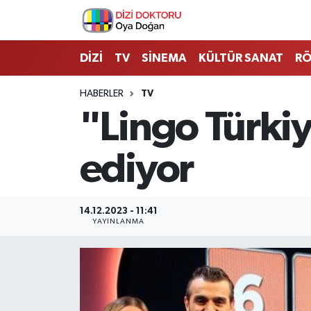
İstanbul Nöbetçi Eczaneler
DİZİ
TV
SİNEMA
KÜLTÜR SANAT
RÖ
İstanbul Hava Durumu
HABERLER
TV
"Lingo Türki
İstanbul Namaz Vakitleri
ediyor
İstanbul Trafik Yoğunluk Haritası
Süper Lig Puan Durumu ve Fikstür
14.12.2023 - 11:41
YAYINLANMA
Tüm Manşetler
Son Dakika Haberleri
Haber Arşivi