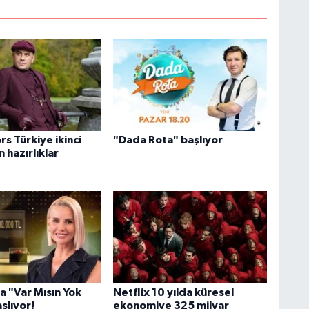
rs Türkiye ikinci
"Dada Rota" başlıyor
n hazırlıklar
la "Var Mısın Yok
Netflix 10 yılda küresel
şlıyor!
ekonomiye 325 milyar