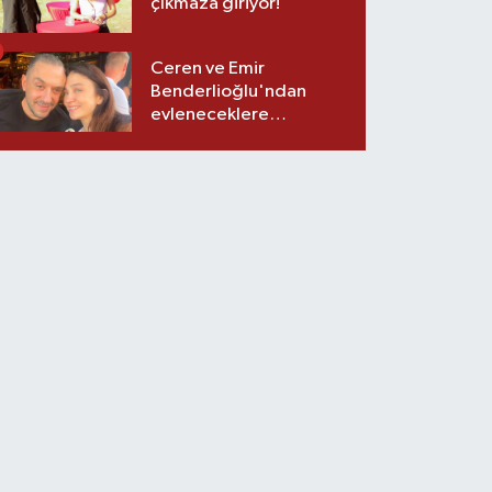
çıkmaza giriyor!
Ceren ve Emir
Benderlioğlu'ndan
evleneceklere
tavsiyeler