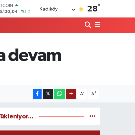
°
OLAR
28
Kadıköy
7,7106
%0.17
URO
5,1652
%0.27
TERLİN
4,4046
%0.35
RAM ALTIN
648.99
%2.59
ya devam
İST100
3.773
%-19
ITCOIN
5.130,04
%1.2
-
+
A
A
ükleniyor...