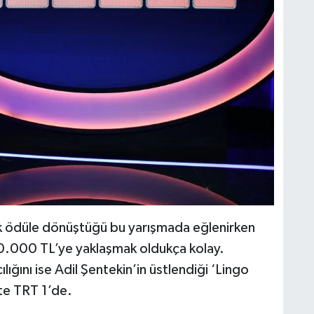
ük ödüle dönüştüğü bu yarışmada eğlenirken
.000 TL’ye yaklaşmak oldukça kolay.
lığını ise Adil Şentekin’in üstlendiği ‘Lingo
’te TRT 1’de.