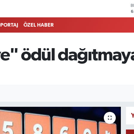
D
4
E
5
PORTAJ
ÖZEL HABER
S
6
G
6
ye" ödül dağıtma
B
1
B
6
Y