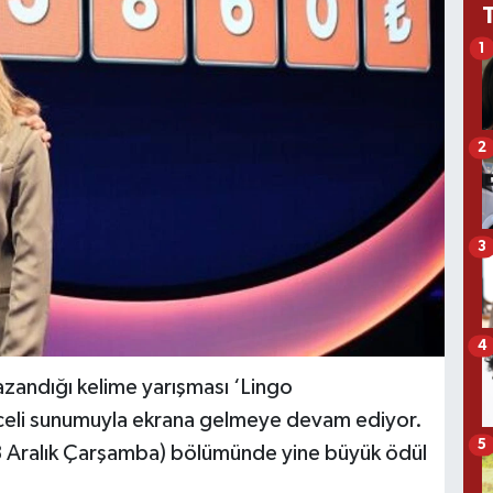
1
2
3
4
azandığı kelime yarışması ‘Lingo
enceli sunumuyla ekrana gelmeye devam ediyor.
5
13 Aralık Çarşamba) bölümünde yine büyük ödül