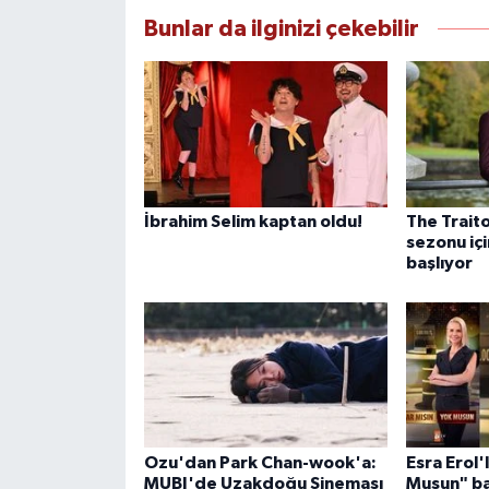
Bunlar da ilginizi çekebilir
İbrahim Selim kaptan oldu!
The Traito
sezonu içi
başlıyor
Ozu'dan Park Chan-wook'a:
Esra Erol'
MUBI'de Uzakdoğu Sineması
Musun" ba