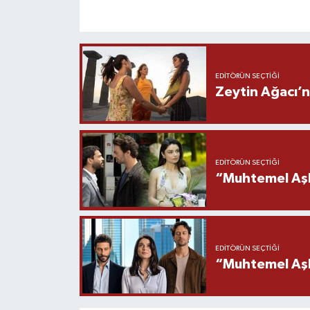
EDITÖRÜN SEÇTIĞI
Zeytin Ağacı’n
EDITÖRÜN SEÇTIĞI
“Muhtemel Aşk
EDITÖRÜN SEÇTIĞI
“Muhtemel Aşk”