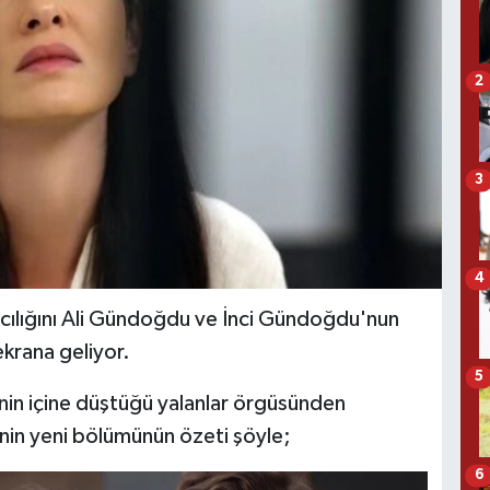
2
3
4
mcılığını Ali Gündoğdu ve İnci Gündoğdu'nun
 ekrana geliyor.
5
’nin içine düştüğü yalanlar örgüsünden
inin yeni bölümünün özeti şöyle;
6