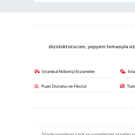
dizidoktorucom, yepyeni temasıyla sizle
İstanbul Nöbetçi Eczaneler
İst
Puan Durumu ve Fikstür
Tüm
Sitede yayınlanan içerik ve yorumlardan yazarları s