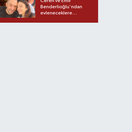
Ceren ve Emir
Benderlioğlu'ndan
evleneceklere
tavsiyeler