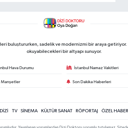
ri buluştururken, sadelik ve modernizmi bir araya getiriyor.
okuyabilecekleri bir altyapı sunuyor.
anbul Hava Durumu
İstanbul Namaz Vakitleri
 Manşetler
Son Dakika Haberleri
DİZİ
TV
SİNEMA
KÜLTÜR SANAT
RÖPORTAJ
ÖZEL HABE
orumludur. Yayınlanan yorumlardan Dizi Doktoru sorumlu tutulamaz. Sitedeki t