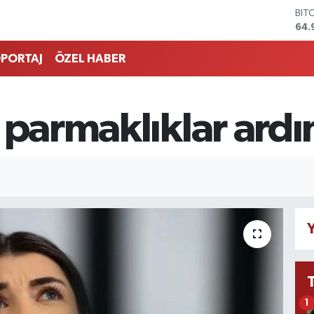
64.
DO
47,
EU
PORTAJ
ÖZEL HABER
55,
STE
64,
GRA
 parmaklıklar ard
666
BİS
13.
Y
1