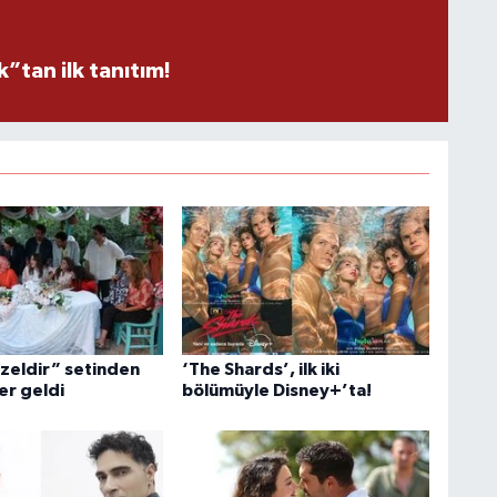
tan ilk tanıtım!
üzeldir” setinden
‘The Shards’, ilk iki
er geldi
bölümüyle Disney+’ta!