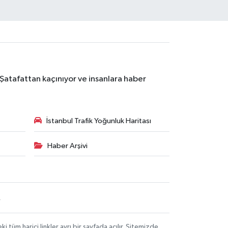
 Şatafattan kaçınıyor ve insanlara haber
İstanbul Trafik Yoğunluk Haritası
Haber Arşivi
R
üm harici linkler ayrı bir sayfada açılır. Sitemizde