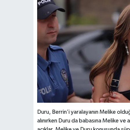
Duru, Berrin’i yaralayanın Melike old
alınırken Duru da babasına Melike ve 
açıklar. Melike ve Duru konusunda şüphe