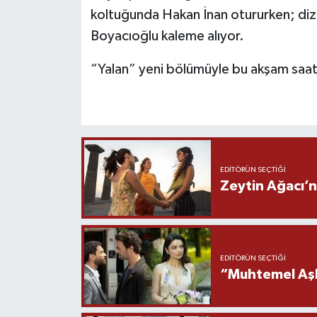
koltuğunda Hakan İnan otururken; di
Boyacıoğlu kaleme alıyor.
“Yalan” yeni bölümüyle bu akşam saa
EDITÖRÜN SEÇTIĞI
Zeytin Ağacı’n
EDITÖRÜN SEÇTIĞI
“Muhtemel Aşk