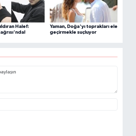
ldıran Halef:
Yaman, Doğa'yı toprakları ele
Çağrısı'nda!
geçirmekle suçluyor