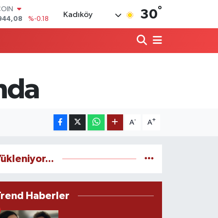
944,08
%-0.18
°
30
Kadıköy
LAR
7436
%0.18
RO
2510
%0.32
RLİN
4811
%0.38
M ALTIN
ında
0.55
%0.03
T100
779
%-14
-
+
A
A
ükleniyor...
Trend Haberler