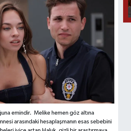
uğuna emindir. Melike hemen göz altına
annesi arasındaki hesaplaşmanın esas sebebini
leri iyice artan Haluk, gizli bir araştırmaya