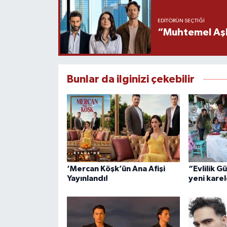
EDITÖRÜN SEÇTIĞI
“Muhtemel Aşk”
Bunlar da ilginizi çekebilir
‘Mercan Köşk’ün Ana Afişi
“Evlilik G
Yayınlandı!
yeni karel