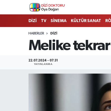
İstanbul Nöbetçi Eczaneler
DİZİ
TV
SİNEMA
KÜLTÜR SANAT
RÖ
İstanbul Hava Durumu
HABERLER
DİZİ
Melike tekrar
İstanbul Namaz Vakitleri
İstanbul Trafik Yoğunluk Haritası
22.07.2024 - 07:31
YAYINLANMA
Süper Lig Puan Durumu ve Fikstür
Tüm Manşetler
Son Dakika Haberleri
Haber Arşivi