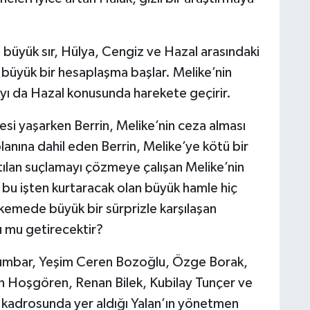
 büyük sır, Hülya, Cengiz ve Hazal arasındaki
e büyük bir hesaplaşma başlar. Melike’nin
yı da Hazal konusunda harekete geçirir.
esi yaşarken Berrin, Melike’nin ceza alması
planına dahil eden Berrin, Melike’ye kötü bir
 atılan suçlamayı çözmeye çalışan Melike’nin
u bu işten kurtaracak olan büyük hamle hiç
kemede büyük bir sürprizle karşılaşan
u mu getirecektir?
Tumbar, Yeşim Ceren Bozoğlu, Özge Borak,
an Hoşgören, Renan Bilek, Kubilay Tunçer ve
n kadrosunda yer aldığı Yalan’ın yönetmen