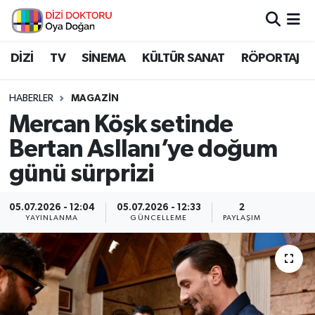
İstanbul Nöbetçi Eczaneler
DİZİ
TV
SİNEMA
KÜLTÜR SANAT
RÖPORTAJ
İstanbul Hava Durumu
HABERLER
MAGAZİN
Mercan Köşk setinde
İstanbul Namaz Vakitleri
Bertan Asllanı’ye doğum
İstanbul Trafik Yoğunluk Haritası
günü sürprizi
Süper Lig Puan Durumu ve Fikstür
05.07.2026 - 12:04
05.07.2026 - 12:33
2
YAYINLANMA
GÜNCELLEME
PAYLAŞIM
Tüm Manşetler
Son Dakika Haberleri
Haber Arşivi