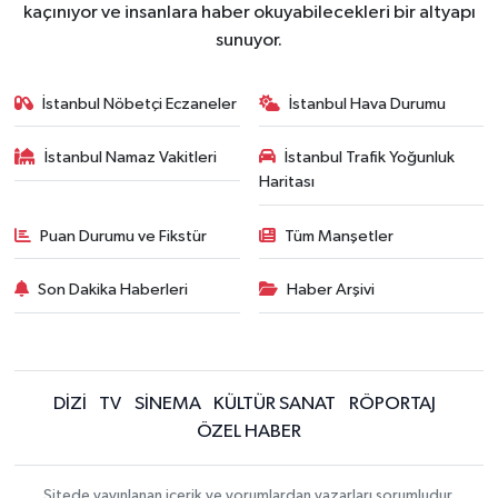
kaçınıyor ve insanlara haber okuyabilecekleri bir altyapı
sunuyor.
İstanbul Nöbetçi Eczaneler
İstanbul Hava Durumu
İstanbul Namaz Vakitleri
İstanbul Trafik Yoğunluk
Haritası
Puan Durumu ve Fikstür
Tüm Manşetler
Son Dakika Haberleri
Haber Arşivi
DİZİ
TV
SİNEMA
KÜLTÜR SANAT
RÖPORTAJ
ÖZEL HABER
Sitede yayınlanan içerik ve yorumlardan yazarları sorumludur.