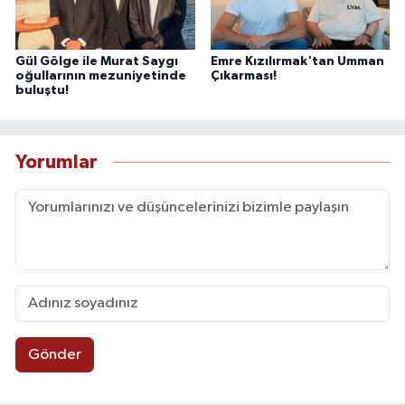
Gül Gölge ile Murat Saygı
Emre Kızılırmak'tan Umman
oğullarının mezuniyetinde
Çıkarması!
buluştu!
Yorumlar
Gönder