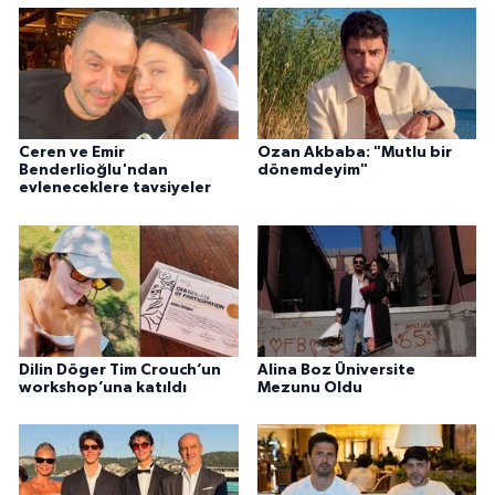
Ceren ve Emir
Ozan Akbaba: "Mutlu bir
Benderlioğlu'ndan
dönemdeyim"
evleneceklere tavsiyeler
Dilin Döger Tim Crouch’un
Alina Boz Üniversite
workshop’una katıldı
Mezunu Oldu