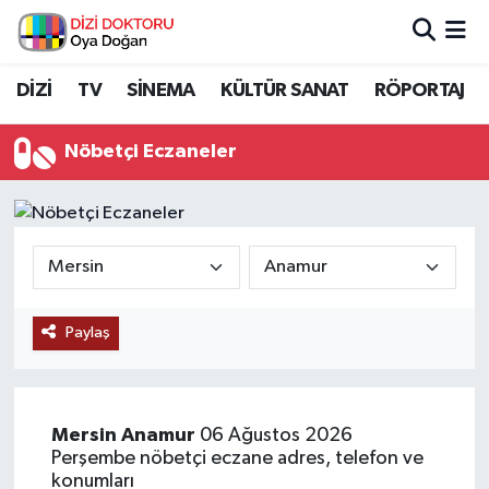
İstanbul Nöbetçi Eczaneler
DİZİ
TV
SİNEMA
KÜLTÜR SANAT
RÖPORTAJ
İstanbul Hava Durumu
Nöbetçi Eczaneler
İstanbul Namaz Vakitleri
İstanbul Trafik Yoğunluk Haritası
Süper Lig Puan Durumu ve Fikstür
Paylaş
Tüm Manşetler
Son Dakika Haberleri
Mersin
Anamur
06 Ağustos 2026
Perşembe nöbetçi eczane adres, telefon ve
Haber Arşivi
konumları