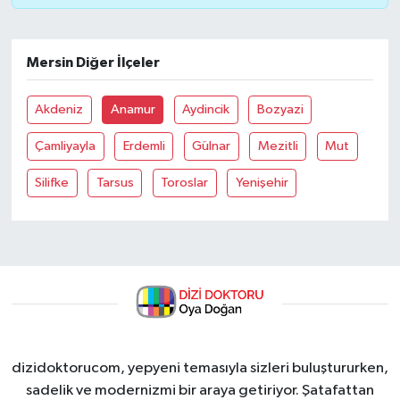
Mersin Diğer İlçeler
Akdeniz
Anamur
Aydincik
Bozyazi
Çamliyayla
Erdemli
Gülnar
Mezitli
Mut
Silifke
Tarsus
Toroslar
Yenişehir
dizidoktorucom, yepyeni temasıyla sizleri buluştururken,
sadelik ve modernizmi bir araya getiriyor. Şatafattan