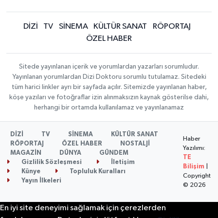
DİZİ
TV
SİNEMA
KÜLTÜR SANAT
RÖPORTAJ
ÖZEL HABER
Sitede yayınlanan içerik ve yorumlardan yazarları sorumludur.
Yayınlanan yorumlardan Dizi Doktoru sorumlu tutulamaz. Sitedeki
tüm harici linkler ayrı bir sayfada açılır. Sitemizde yayınlanan haber,
köşe yazıları ve fotoğraflar izin alınmaksızın kaynak gösterilse dahi,
herhangi bir ortamda kullanılamaz ve yayınlanamaz
DİZİ
TV
SİNEMA
KÜLTÜR SANAT
Haber
RÖPORTAJ
ÖZEL HABER
NOSTALJİ
Yazılımı:
MAGAZİN
DÜNYA
GÜNDEM
TE
Gizlilik Sözleşmesi
İletişim
Bilişim
|
Künye
Topluluk Kuralları
Copyright
Yayın İlkeleri
© 2026
En iyi site deneyimi sağlamak için çerezlerden