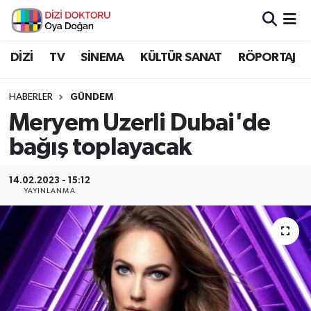
İstanbul Nöbetçi Eczaneler
DİZİ
TV
SİNEMA
KÜLTÜR SANAT
RÖPORTAJ
İstanbul Hava Durumu
HABERLER
GÜNDEM
Meryem Uzerli Dubai'de
İstanbul Namaz Vakitleri
bağış toplayacak
İstanbul Trafik Yoğunluk Haritası
14.02.2023 - 15:12
YAYINLANMA
Süper Lig Puan Durumu ve Fikstür
Tüm Manşetler
Son Dakika Haberleri
Haber Arşivi