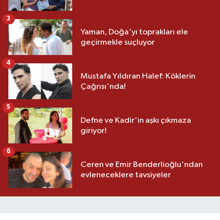
3
Yaman, Doğa'yı toprakları ele
geçirmekle suçluyor
4
Mustafa Yıldıran Halef: Köklerin
Çağrısı'nda!
5
Defne ve Kadir'in aşkı çıkmaza
giriyor!
6
Ceren ve Emir Benderlioğlu'ndan
evleneceklere tavsiyeler