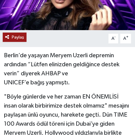
Paylaş
-
+
A
A
Berlin’de yaşayan Meryem Uzerli depremin
ardından “Lütfen elinizden geldiğince destek
verin” diyerek AHBAP ve
UNICEF’e bağış yapmıştı.
"Böyle günlerde ve her zaman EN ÖNEMLİSİ
insan olarak birbirimize destek olmamız" mesajını
paylaşan ünlü oyuncu, harekete geçti. Dün TIME
100 Awards ödül töreni için Dubai’ye giden
Meryem Uzerli, Hollywood yıldızlarıyla birlikte