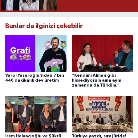
Bunlar da ilginizi çekebilir
Varol Yaşaroğlu'ndan 7 bin
“Kendimi Alman gibi
446 dakikalık dev üretim
hissediyorum ama aynı
zamanda da Türküm.”
İrem Helvacıoğlu ve Şükrü
Türkiye yazdı, sıra jüride!