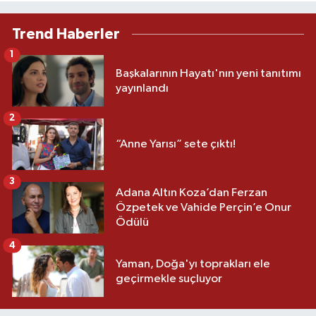
Trend Haberler
1
Başkalarının Hayatı'nın yeni tanıtımı
yayınlandı
2
“Anne Yarısı” sete çıktı!
3
Adana Altın Koza’dan Ferzan
Özpetek ve Vahide Perçin’e Onur
Ödülü
4
Yaman, Doğa'yı toprakları ele
geçirmekle suçluyor