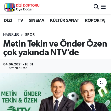
İstanbul Nöbetçi Eczaneler
DİZİ
TV
SİNEMA
KÜLTÜR SANAT
RÖPORTAJ
İstanbul Hava Durumu
HABERLER
SPOR
Metin Tekin ve Önder Özen
İstanbul Namaz Vakitleri
çok yakında NTV’de
İstanbul Trafik Yoğunluk Haritası
04.06.2021 - 16:01
YAYINLANMA
Süper Lig Puan Durumu ve Fikstür
Tüm Manşetler
Son Dakika Haberleri
Haber Arşivi