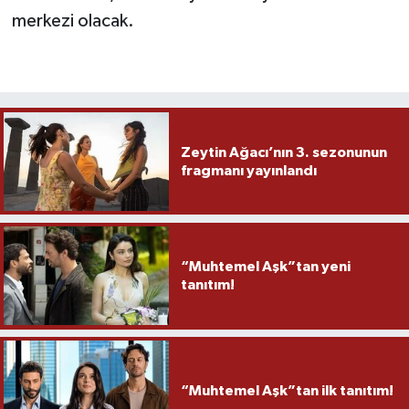
merkezi olacak.
Zeytin Ağacı’nın 3. sezonunun
fragmanı yayınlandı
“Muhtemel Aşk”tan yeni
tanıtım!
“Muhtemel Aşk”tan ilk tanıtım!