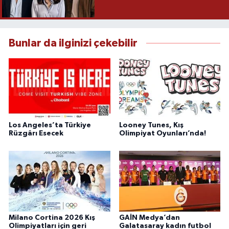
Bunlar da ilginizi çekebilir
Los Angeles’ta Türkiye
Looney Tunes, Kış
Rüzgârı Esecek
Olimpiyat Oyunları’nda!
Milano Cortina 2026 Kış
GAİN Medya’dan
Olimpiyatları için geri
Galatasaray kadın futbol