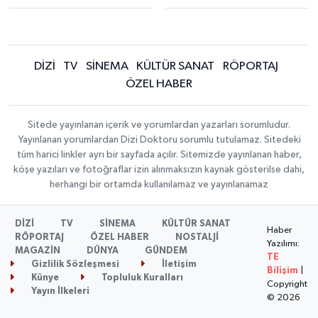
DİZİ
TV
SİNEMA
KÜLTÜR SANAT
RÖPORTAJ
ÖZEL HABER
Sitede yayınlanan içerik ve yorumlardan yazarları sorumludur.
Yayınlanan yorumlardan Dizi Doktoru sorumlu tutulamaz. Sitedeki
tüm harici linkler ayrı bir sayfada açılır. Sitemizde yayınlanan haber,
köşe yazıları ve fotoğraflar izin alınmaksızın kaynak gösterilse dahi,
herhangi bir ortamda kullanılamaz ve yayınlanamaz
DİZİ
TV
SİNEMA
KÜLTÜR SANAT
Haber
RÖPORTAJ
ÖZEL HABER
NOSTALJİ
Yazılımı:
MAGAZİN
DÜNYA
GÜNDEM
TE
Gizlilik Sözleşmesi
İletişim
Bilişim
|
Künye
Topluluk Kuralları
Copyright
Yayın İlkeleri
© 2026