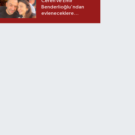
Ceren ve Emir
Benderlioğlu'ndan
evleneceklere
tavsiyeler