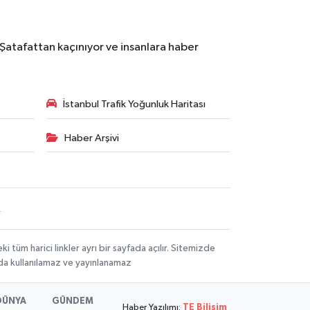
 Şatafattan kaçınıyor ve insanlara haber
İstanbul Trafik Yoğunluk Haritası
Haber Arşivi
R
üm harici linkler ayrı bir sayfada açılır. Sitemizde
mda kullanılamaz ve yayınlanamaz
DÜNYA
GÜNDEM
Haber Yazılımı:
TE Bilişim