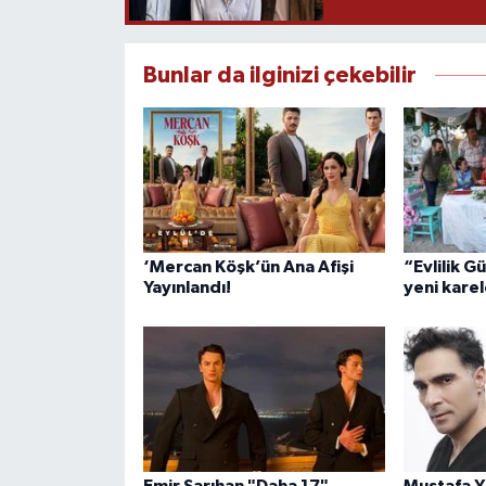
Bunlar da ilginizi çekebilir
‘Mercan Köşk’ün Ana Afişi
“Evlilik G
Yayınlandı!
yeni karel