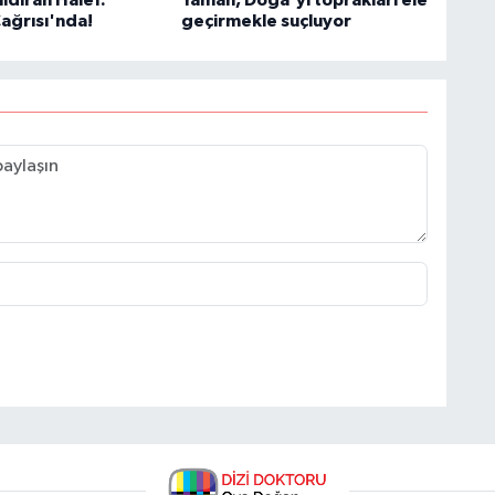
ldıran Halef:
Yaman, Doğa'yı toprakları ele
Çağrısı'nda!
geçirmekle suçluyor