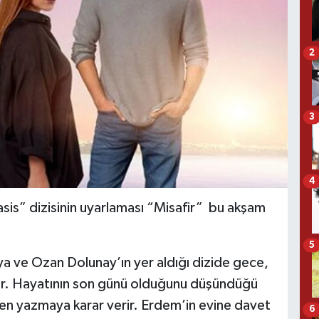
2
3
4
sis” dizisinin uyarlaması “Misafir” bu akşam
5
a ve Ozan Dolunay’ın yer aldığı dizide gece,
tır. Hayatının son günü olduğunu düşündüğü
den yazmaya karar verir. Erdem’in evine davet
6