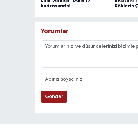
Emir Sarıhan "Daha 17"
Mustafa Yı
kadrosunda!
Köklerin 
Yorumlar
Gönder