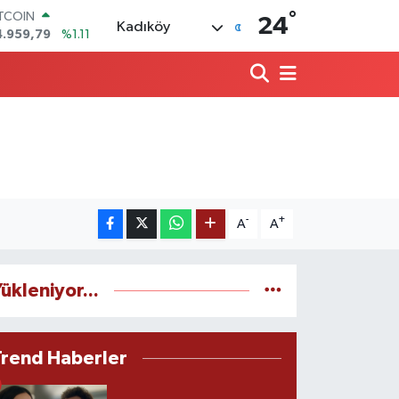
°
ITCOIN
24
Kadıköy
4.959,79
%1.11
OLAR
7,7436
%0.18
URO
5,2510
%0.32
TERLİN
4,4811
%0.38
RAM ALTIN
660.55
%0.03
İST100
3.779
%-14
-
+
A
A
ükleniyor...
Trend Haberler