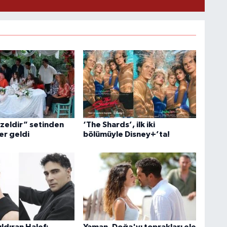
üzeldir” setinden
‘The Shards’, ilk iki
er geldi
bölümüyle Disney+’ta!