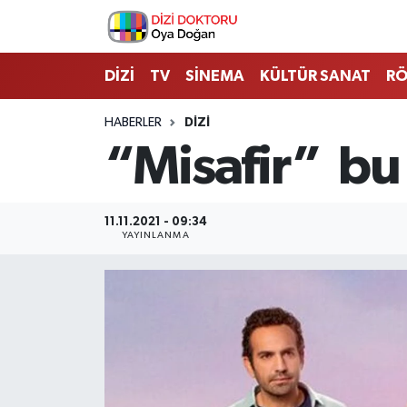
İstanbul Nöbetçi Eczaneler
DİZİ
TV
SİNEMA
KÜLTÜR SANAT
RÖ
İstanbul Hava Durumu
HABERLER
DİZİ
“Misafir” bu
İstanbul Namaz Vakitleri
İstanbul Trafik Yoğunluk Haritası
11.11.2021 - 09:34
YAYINLANMA
Süper Lig Puan Durumu ve Fikstür
Tüm Manşetler
Son Dakika Haberleri
Haber Arşivi