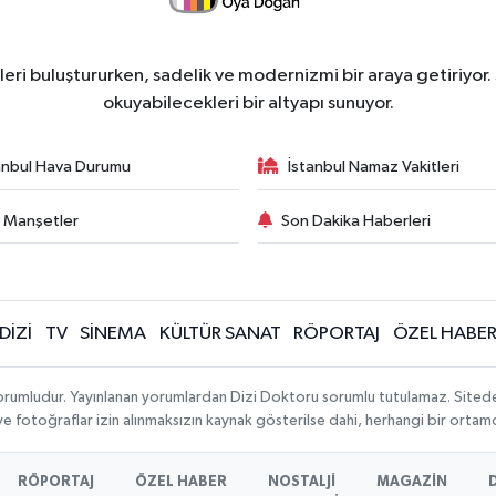
ri buluştururken, sadelik ve modernizmi bir araya getiriyor.
okuyabilecekleri bir altyapı sunuyor.
anbul Hava Durumu
İstanbul Namaz Vakitleri
 Manşetler
Son Dakika Haberleri
DİZİ
TV
SİNEMA
KÜLTÜR SANAT
RÖPORTAJ
ÖZEL HABE
orumludur. Yayınlanan yorumlardan Dizi Doktoru sorumlu tutulamaz. Sitedeki t
 ve fotoğraflar izin alınmaksızın kaynak gösterilse dahi, herhangi bir orta
RÖPORTAJ
ÖZEL HABER
NOSTALJİ
MAGAZİN