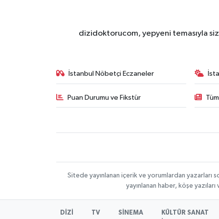
dizidoktorucom, yepyeni temasıyla sizle
İstanbul Nöbetçi Eczaneler
İst
Puan Durumu ve Fikstür
Tüm
Sitede yayınlanan içerik ve yorumlardan yazarları s
yayınlanan haber, köşe yazıları
DİZİ
TV
SİNEMA
KÜLTÜR SANAT