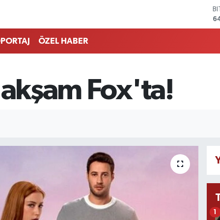
B
6
D
4
PORTAJ
ÖZEL HABER
E
5
S
6
 akşam Fox'ta!
G
6
B
1
Y
1