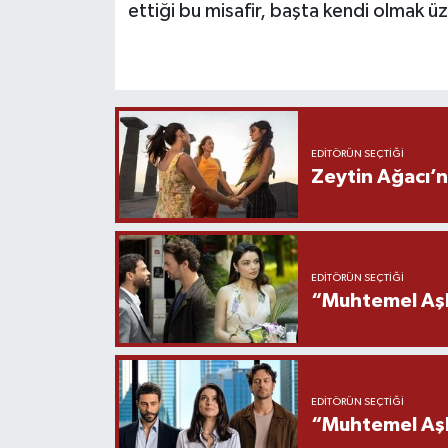
ettiği bu misafir, başta kendi olmak ü
EDITÖRÜN SEÇTIĞI
Zeytin Ağacı’n
EDITÖRÜN SEÇTIĞI
“Muhtemel Aşk
EDITÖRÜN SEÇTIĞI
“Muhtemel Aşk”