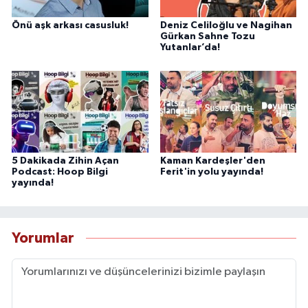
Önü aşk arkası casusluk!
Deniz Celiloğlu ve Nagihan
Gürkan Sahne Tozu
Yutanlar’da!
5 Dakikada Zihin Açan
Kaman Kardeşler'den
Podcast: Hoop Bilgi
Ferit'in yolu yayında!
yayında!
Yorumlar