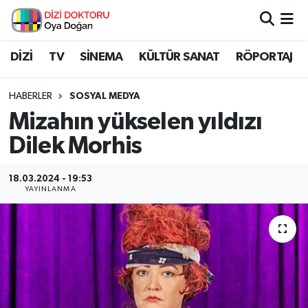
İstanbul Nöbetçi Eczaneler
DİZİ
TV
SİNEMA
KÜLTÜR SANAT
RÖPORTAJ
İstanbul Hava Durumu
HABERLER
SOSYAL MEDYA
Mizahın yükselen yıldızı
İstanbul Namaz Vakitleri
Dilek Morhis
İstanbul Trafik Yoğunluk Haritası
18.03.2024 - 19:53
YAYINLANMA
Süper Lig Puan Durumu ve Fikstür
Tüm Manşetler
Son Dakika Haberleri
Haber Arşivi