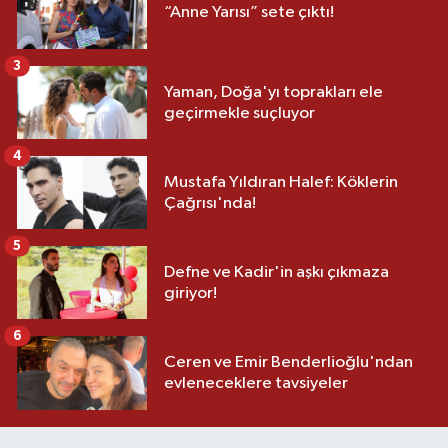
“Anne Yarısı” sete çıktı!
3
Yaman, Doğa'yı toprakları ele
geçirmekle suçluyor
4
Mustafa Yıldıran Halef: Köklerin
Çağrısı'nda!
5
Defne ve Kadir'in aşkı çıkmaza
giriyor!
6
Ceren ve Emir Benderlioğlu'ndan
evleneceklere tavsiyeler