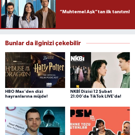
“Muhtemel Aşk”tan ilk tanıtım!
Bunlar da ilginizi çekebilir
HBO Max'den dizi
NKBİ Dizisi 12 Şubat
hayranlarına müjde!
21:00’da TikTok LIVE’da!