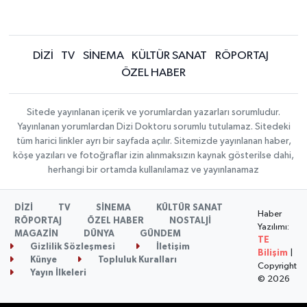
DİZİ
TV
SİNEMA
KÜLTÜR SANAT
RÖPORTAJ
ÖZEL HABER
Sitede yayınlanan içerik ve yorumlardan yazarları sorumludur.
Yayınlanan yorumlardan Dizi Doktoru sorumlu tutulamaz. Sitedeki
tüm harici linkler ayrı bir sayfada açılır. Sitemizde yayınlanan haber,
köşe yazıları ve fotoğraflar izin alınmaksızın kaynak gösterilse dahi,
herhangi bir ortamda kullanılamaz ve yayınlanamaz
DİZİ
TV
SİNEMA
KÜLTÜR SANAT
Haber
RÖPORTAJ
ÖZEL HABER
NOSTALJİ
Yazılımı:
MAGAZİN
DÜNYA
GÜNDEM
TE
Gizlilik Sözleşmesi
İletişim
Bilişim
|
Künye
Topluluk Kuralları
Copyright
Yayın İlkeleri
© 2026