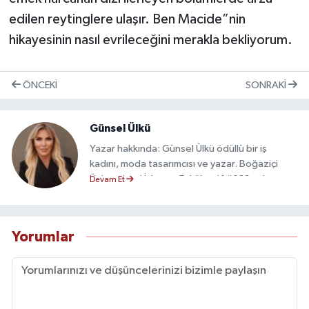
edilen reytinglere ulaşır. Ben Macide”nin
hikayesinin nasıl evrileceğini merakla bekliyorum.
ÖNCEKI
SONRAKI
Günsel Ülkü
Yazar hakkında: Günsel Ülkü ödüllü bir iş
kadını, moda tasarımcısı ve yazar. Boğaziçi
Üniversitesi İşletme Fakültesi&#039;nden
Devam Et
mezun oldu. Viyana Üniversitesinde Almanca,
Paris&#039;te Sorbonne
Üniversitesi&#039;nde Fransızca eğitimi aldı.
Yorumlar
Uzun yıllar ilaç sektöründe CEO olarak çalıştı.
Londra’da “Central St. Martins College of
Art”da moda tasarımı eğitimi aldı. Kendi
şirketini kurdu ve kendi markası “L’Atelier
d’Exisrence”ı yarattı. Meslek hayatında birçok