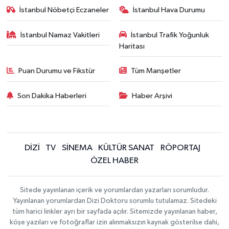
İstanbul Nöbetçi Eczaneler
İstanbul Hava Durumu
İstanbul Namaz Vakitleri
İstanbul Trafik Yoğunluk
Haritası
Puan Durumu ve Fikstür
Tüm Manşetler
Son Dakika Haberleri
Haber Arşivi
DİZİ
TV
SİNEMA
KÜLTÜR SANAT
RÖPORTAJ
ÖZEL HABER
Sitede yayınlanan içerik ve yorumlardan yazarları sorumludur.
Yayınlanan yorumlardan Dizi Doktoru sorumlu tutulamaz. Sitedeki
tüm harici linkler ayrı bir sayfada açılır. Sitemizde yayınlanan haber,
köşe yazıları ve fotoğraflar izin alınmaksızın kaynak gösterilse dahi,