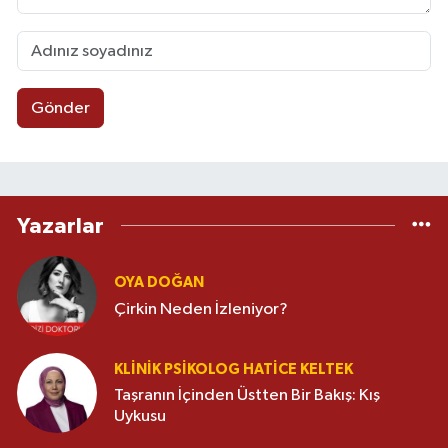
ödül aldı, İlaç sektöründe “Yılın En Başarılı İş
Kadını” seçildi ve Türkiye’nin en başarılı 30
CEO’su arasına girdi. “Gezgin Ruhum”
kitabının yazarı. Sinema, seyahat ve moda
alanlarında yayınlamış yazıları bulunuyor.
Gönder
Yazarlar
OYA DOĞAN
Çirkin Neden İzleniyor?
KLINIK PSIKOLOG HATICE KELTEK
Taşranın İçinden Üstten Bir Bakış: Kış
Uykusu