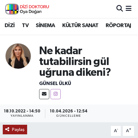
İstanbul Nöbetçi Eczaneler
DİZİ
TV
SİNEMA
KÜLTÜR SANAT
RÖPORTAJ
İstanbul Hava Durumu
Ne kadar
İstanbul Namaz Vakitleri
tutabilirsin gül
uğruna dikeni?
İstanbul Trafik Yoğunluk Haritası
GÜNSEL ÜLKÜ
Süper Lig Puan Durumu ve Fikstür
Tüm Manşetler
18.10.2022 - 14:50
10.04.2026 - 12:54
YAYINLANMA
GÜNCELLEME
Son Dakika Haberleri
Paylaş
-
+
A
A
Haber Arşivi