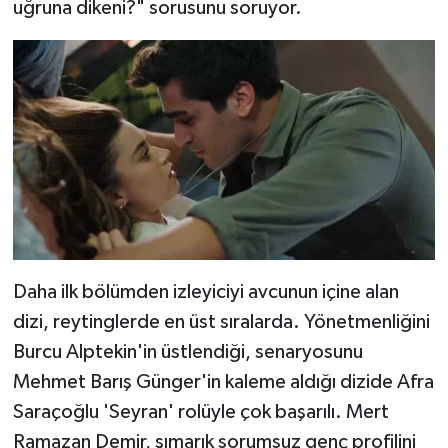
uğruna dikeni?" sorusunu soruyor.
Daha ilk bölümden izleyiciyi avcunun içine alan
dizi, reytinglerde en üst sıralarda. Yönetmenliğini
Burcu Alptekin'in üstlendiği, senaryosunu
Mehmet Barış Günger'in kaleme aldığı dizide Afra
Saraçoğlu 'Seyran' rolüyle çok başarılı. Mert
Ramazan Demir, şımarık sorumsuz genç profilini