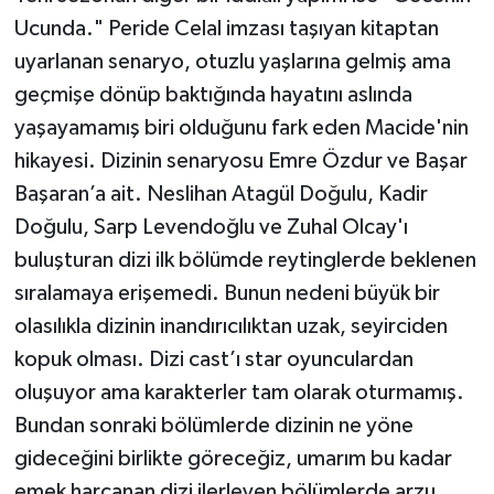
Ucunda." Peride Celal imzası taşıyan kitaptan
uyarlanan senaryo, otuzlu yaşlarına gelmiş ama
geçmişe dönüp baktığında hayatını aslında
yaşayamamış biri olduğunu fark eden Macide'nin
hikayesi. Dizinin senaryosu Emre Özdur ve Başar
Başaran’a ait. Neslihan Atagül Doğulu, Kadir
Doğulu, Sarp Levendoğlu ve Zuhal Olcay'ı
buluşturan dizi ilk bölümde reytinglerde beklenen
sıralamaya erişemedi. Bunun nedeni büyük bir
olasılıkla dizinin inandırıcılıktan uzak, seyirciden
kopuk olması. Dizi cast’ı star oyunculardan
oluşuyor ama karakterler tam olarak oturmamış.
Bundan sonraki bölümlerde dizinin ne yöne
gideceğini birlikte göreceğiz, umarım bu kadar
emek harcanan dizi ilerleyen bölümlerde arzu