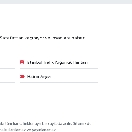
 Şatafattan kaçınıyor ve insanlara haber
İstanbul Trafik Yoğunluk Haritası
Haber Arşivi
R
üm harici linkler ayrı bir sayfada açılır. Sitemizde
mda kullanılamaz ve yayınlanamaz