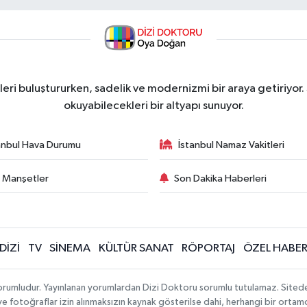
ri buluştururken, sadelik ve modernizmi bir araya getiriyor.
okuyabilecekleri bir altyapı sunuyor.
anbul Hava Durumu
İstanbul Namaz Vakitleri
 Manşetler
Son Dakika Haberleri
DİZİ
TV
SİNEMA
KÜLTÜR SANAT
RÖPORTAJ
ÖZEL HABE
orumludur. Yayınlanan yorumlardan Dizi Doktoru sorumlu tutulamaz. Sitedeki t
 ve fotoğraflar izin alınmaksızın kaynak gösterilse dahi, herhangi bir orta