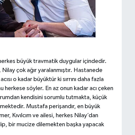
erkes büyük travmatik duygular içindedir.
, Nilay çok ağır yaralanmıştır. Hastanede
acısı o kadar büyüktür ki sırrını daha fazla
u herkese söyler. En az onun kadar acı çeken
rumdan kendisini sorumlu tutmakta, küçük
memektedir. Mustafa perişandır, en büyük
r, Kıvılcım ve ailesi, herkes Nilay’dan
dip, bir mucize dilemekten başka yapacak