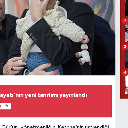
2
3
4
ayatı'nın yeni tanıtımı yayınlandı
e
Gür’ün, yönetmenliğini Ketche’nin üstlendiği