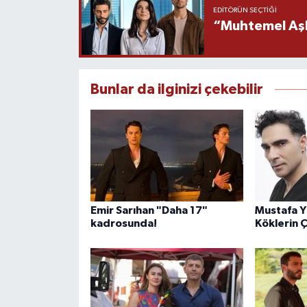
EDITÖRÜN SEÇTIĞI
“Muhtemel Aşk”
Bunlar da ilginizi çekebilir
Emir Sarıhan "Daha 17"
Mustafa Yı
kadrosunda!
Köklerin 