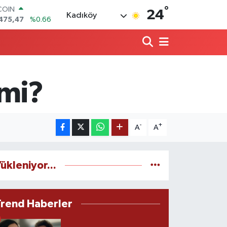
475,47
%0.66
°
24
Kadıköy
LAR
5971
%0.05
RO
1336
%0.18
RLİN
,2534
%0.22
M ALTIN
 mi?
8.23
%0.39
T100
703
%0
-
+
A
A
ükleniyor...
Trend Haberler