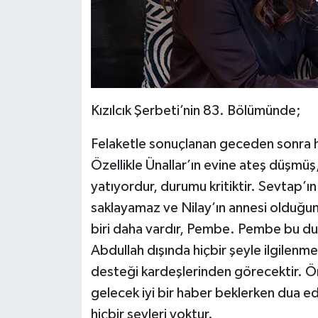
Kızılcık Şerbeti’nin 83. Bölümünde;
Felaketle sonuçlanan geceden sonra h
Özellikle Ünallar’ın evine ateş düşmüş
yatıyordur, durumu kritiktir. Sevtap’ın 
saklayamaz ve Nilay’ın annesi olduğun
biri daha vardır, Pembe. Pembe bu du
Abdullah dışında hiçbir şeyle ilgilen
desteği kardeşlerinden görecektir. Öme
gelecek iyi bir haber beklerken dua e
hiçbir şeyleri yoktur.