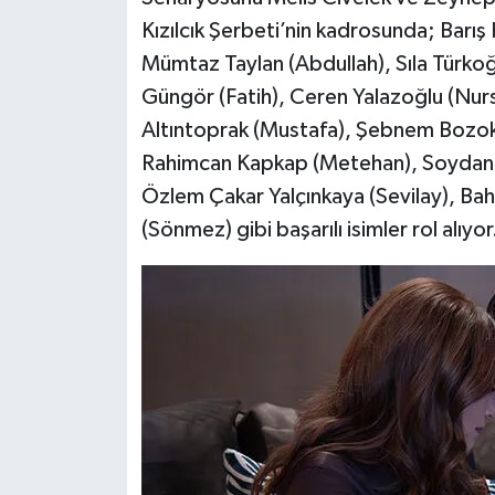
Kızılcık Şerbeti’nin kadrosunda; Barış 
Mümtaz Taylan (Abdullah), Sıla Türko
Güngör (Fatih), Ceren Yalazoğlu (Nur
Altıntoprak (Mustafa), Şebnem Bozo
Rahimcan Kapkap (Metehan), Soydan 
Özlem Çakar Yalçınkaya (Sevilay), Bah
(Sönmez) gibi başarılı isimler rol alıyor