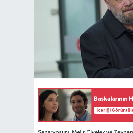
Başkalarının H
İçeriği Görüntül
Senaryosunu Melis Civelek ve Zeynep 