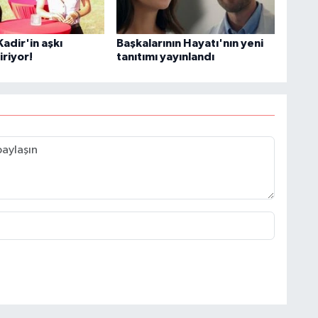
adir'in aşkı
Başkalarının Hayatı'nın yeni
iriyor!
tanıtımı yayınlandı