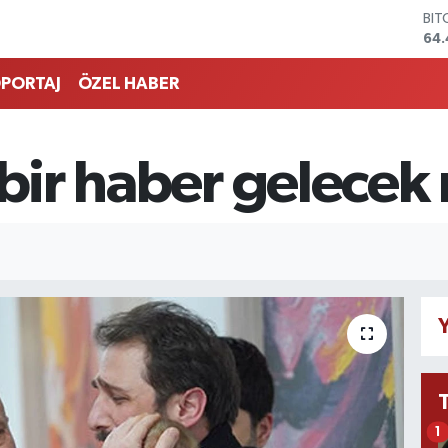
64.
DO
47,
EU
PORTAJ
ÖZEL HABER
55,
STE
64
GRA
 bir haber gelecek
651
BİS
13.
Y
1