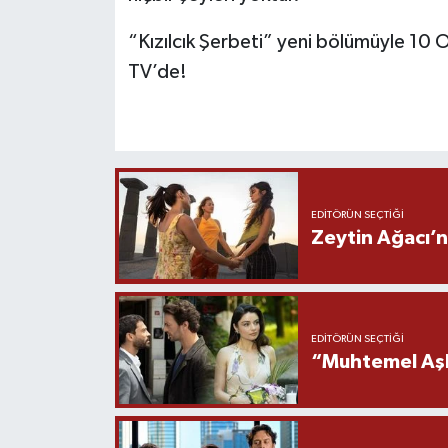
“Kızılcık Şerbeti” yeni bölümüyle 1
TV’de!
EDITÖRÜN SEÇTIĞI
Zeytin Ağacı’n
EDITÖRÜN SEÇTIĞI
“Muhtemel Aşk