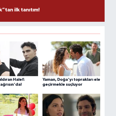
tan ilk tanıtım!
ldıran Halef:
Yaman, Doğa'yı toprakları ele
Çağrısın'da!
geçirmekle suçluyor