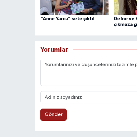
“Anne Yarısı” sete çıktı!
Defne ve K
çıkmaza g
Yorumlar
Gönder