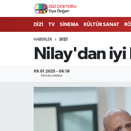
İstanbul Nöbetçi Eczaneler
DİZİ
TV
SİNEMA
KÜLTÜR SANAT
RÖ
İstanbul Hava Durumu
HABERLER
DİZİ
Nilay'dan iyi
İstanbul Namaz Vakitleri
İstanbul Trafik Yoğunluk Haritası
09.01.2025 - 06:18
YAYINLANMA
Süper Lig Puan Durumu ve Fikstür
Tüm Manşetler
Son Dakika Haberleri
Haber Arşivi