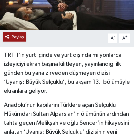
Paylaş
-
+
A
A
TRT 1’in yurt içinde ve yurt dışında milyonlarca
izleyiciyi ekran başına kilitleyen, yayınlandığı ilk
günden bu yana zirveden düşmeyen dizisi
‘Uyanış: Büyük Selçuklu’, bu akşam 13. bölümüyle
ekranlara geliyor.
Anadolu’nun kapılarını Türklere açan Selçuklu
Hükümdarı Sultan Alparslan’ın ölümünün ardından
tahta geçen Melikşah ve oğlu Sencer’in hikayesini
anlatan ‘Uyanış: Büyük Selçuklu’ dizisinin yeni