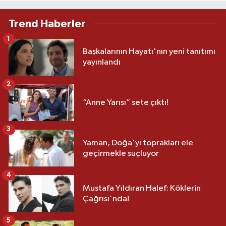
Trend Haberler
1
Başkalarının Hayatı'nın yeni tanıtımı
yayınlandı
2
“Anne Yarısı” sete çıktı!
3
Yaman, Doğa'yı toprakları ele
geçirmekle suçluyor
4
Mustafa Yıldıran Halef: Köklerin
Çağrısı'nda!
5