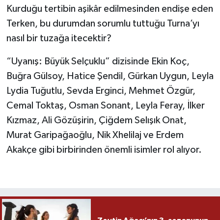
Kurduğu tertibin aşikâr edilmesinden endişe eden
Terken, bu durumdan sorumlu tuttuğu Turna’yı
nasıl bir tuzağa itecektir?
“Uyanış: Büyük Selçuklu” dizisinde Ekin Koç,
Buğra Gülsoy, Hatice Şendil, Gürkan Uygun, Leyla
Lydia Tuğutlu, Sevda Erginci, Mehmet Özgür,
Cemal Toktaş, Osman Sonant, Leyla Feray, İlker
Kızmaz, Ali Gözüşirin, Çiğdem Selışık Onat,
Murat Garipağaoğlu, Nik Xhelilaj ve Erdem
Akakçe gibi birbirinden önemli isimler rol alıyor.