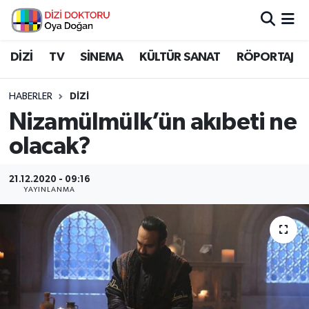
İstanbul Nöbetçi Eczaneler
DİZİ
TV
SİNEMA
KÜLTÜR SANAT
RÖPORTAJ
İstanbul Hava Durumu
HABERLER
DİZİ
Nizamülmülk’ün akıbeti ne
İstanbul Namaz Vakitleri
olacak?
İstanbul Trafik Yoğunluk Haritası
21.12.2020 - 09:16
YAYINLANMA
Süper Lig Puan Durumu ve Fikstür
Tüm Manşetler
Son Dakika Haberleri
Haber Arşivi