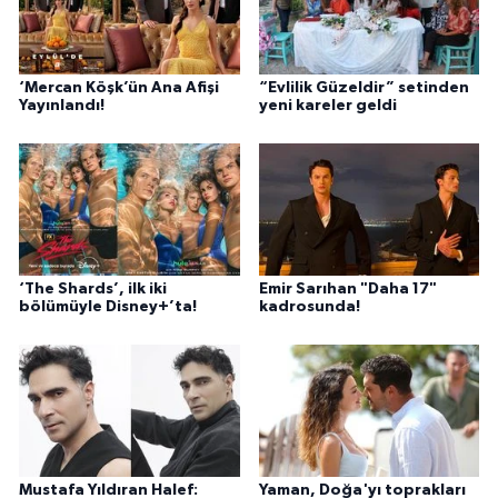
‘Mercan Köşk’ün Ana Afişi
“Evlilik Güzeldir” setinden
Yayınlandı!
yeni kareler geldi
‘The Shards’, ilk iki
Emir Sarıhan "Daha 17"
bölümüyle Disney+’ta!
kadrosunda!
Mustafa Yıldıran Halef:
Yaman, Doğa'yı toprakları