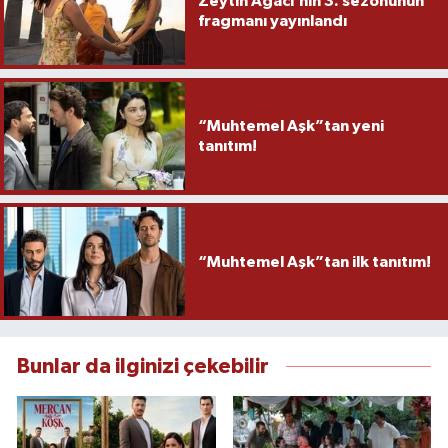
Zeytin Ağacı’nın 3. sezonunun
fragmanı yayınlandı
“Muhtemel Aşk”tan yeni
tanıtım!
“Muhtemel Aşk”tan ilk tanıtım!
Bunlar da ilginizi çekebilir