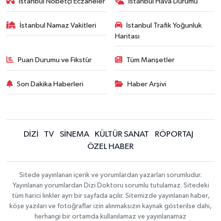
İstanbul Nöbetçi Eczaneler
İstanbul Hava Durumu
İstanbul Namaz Vakitleri
İstanbul Trafik Yoğunluk
Haritası
Puan Durumu ve Fikstür
Tüm Manşetler
Son Dakika Haberleri
Haber Arşivi
DİZİ
TV
SİNEMA
KÜLTÜR SANAT
RÖPORTAJ
ÖZEL HABER
Sitede yayınlanan içerik ve yorumlardan yazarları sorumludur.
Yayınlanan yorumlardan Dizi Doktoru sorumlu tutulamaz. Sitedeki
tüm harici linkler ayrı bir sayfada açılır. Sitemizde yayınlanan haber,
köşe yazıları ve fotoğraflar izin alınmaksızın kaynak gösterilse dahi,
herhangi bir ortamda kullanılamaz ve yayınlanamaz