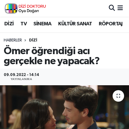
İstanbul Nöbetçi Eczaneler
DİZİ
TV
SİNEMA
KÜLTÜR SANAT
RÖPORTAJ
İstanbul Hava Durumu
HABERLER
DİZİ
Ömer öğrendiği acı
İstanbul Namaz Vakitleri
gerçekle ne yapacak?
İstanbul Trafik Yoğunluk Haritası
09.09.2022 - 14:14
YAYINLANMA
Süper Lig Puan Durumu ve Fikstür
Tüm Manşetler
Son Dakika Haberleri
Haber Arşivi