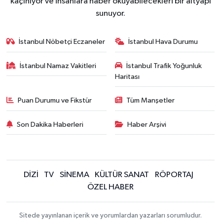
kaçınıyor ve insanlara haber okuyabilecekleri bir altyapı
sunuyor.
İstanbul Nöbetçi Eczaneler
İstanbul Hava Durumu
İstanbul Namaz Vakitleri
İstanbul Trafik Yoğunluk
Haritası
Puan Durumu ve Fikstür
Tüm Manşetler
Son Dakika Haberleri
Haber Arşivi
DİZİ
TV
SİNEMA
KÜLTÜR SANAT
RÖPORTAJ
ÖZEL HABER
Sitede yayınlanan içerik ve yorumlardan yazarları sorumludur.