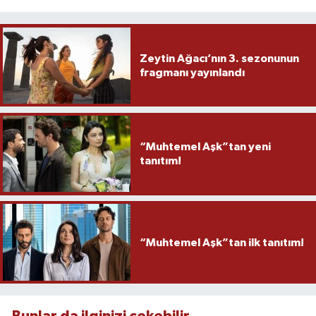
Zeytin Ağacı’nın 3. sezonunun
fragmanı yayınlandı
“Muhtemel Aşk”tan yeni
tanıtım!
“Muhtemel Aşk”tan ilk tanıtım!