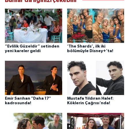
Bunlar da ilginizi çekebilir
“Evlilik Güzeldir” setinden
‘The Shards’, ilk iki
yeni kareler geldi
bölümüyle Disney+’ta!
Emir Sarıhan "Daha 17"
Mustafa Yıldıran Halef:
kadrosunda!
Köklerin Çağrısı'nda!