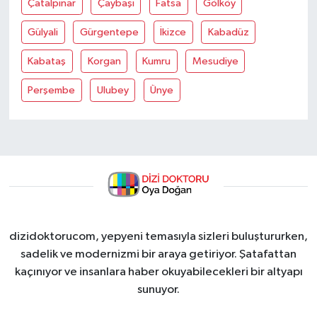
Çatalpinar
Çaybaşi
Fatsa
Gölköy
Gülyali
Gürgentepe
İkizce
Kabadüz
Kabataş
Korgan
Kumru
Mesudiye
Perşembe
Ulubey
Ünye
dizidoktorucom, yepyeni temasıyla sizleri buluştururken,
sadelik ve modernizmi bir araya getiriyor. Şatafattan
kaçınıyor ve insanlara haber okuyabilecekleri bir altyapı
sunuyor.