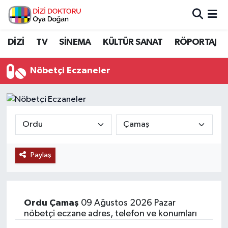
İstanbul Nöbetçi Eczaneler
DİZİ
TV
SİNEMA
KÜLTÜR SANAT
RÖPORTAJ
İstanbul Hava Durumu
Nöbetçi Eczaneler
İstanbul Namaz Vakitleri
İstanbul Trafik Yoğunluk Haritası
Süper Lig Puan Durumu ve Fikstür
Paylaş
Tüm Manşetler
Son Dakika Haberleri
Ordu
Çamaş
09 Ağustos 2026 Pazar
nöbetçi eczane adres, telefon ve konumları
Haber Arşivi