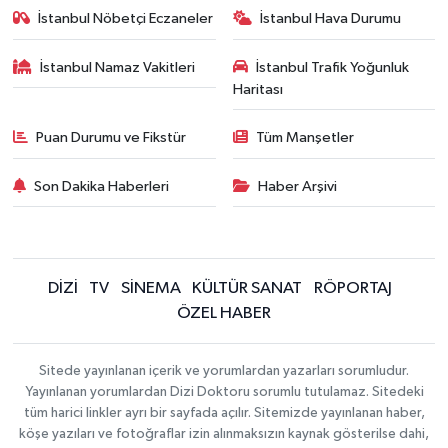
İstanbul Nöbetçi Eczaneler
İstanbul Hava Durumu
İstanbul Namaz Vakitleri
İstanbul Trafik Yoğunluk
Haritası
Puan Durumu ve Fikstür
Tüm Manşetler
Son Dakika Haberleri
Haber Arşivi
DİZİ
TV
SİNEMA
KÜLTÜR SANAT
RÖPORTAJ
ÖZEL HABER
Sitede yayınlanan içerik ve yorumlardan yazarları sorumludur.
Yayınlanan yorumlardan Dizi Doktoru sorumlu tutulamaz. Sitedeki
tüm harici linkler ayrı bir sayfada açılır. Sitemizde yayınlanan haber,
köşe yazıları ve fotoğraflar izin alınmaksızın kaynak gösterilse dahi,