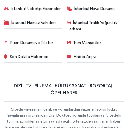
İstanbul Nöbetçi Eczaneler
İstanbul Hava Durumu
İstanbul Namaz Vakitleri
İstanbul Trafik Yoğunluk
Haritası
Puan Durumu ve Fikstür
Tüm Manşetler
Son Dakika Haberleri
Haber Arşivi
DİZİ
TV
SİNEMA
KÜLTÜR SANAT
RÖPORTAJ
ÖZEL HABER
Sitede yayınlanan içerik ve yorumlardan yazarları sorumludur.
Yayınlanan yorumlardan Dizi Doktoru sorumlu tutulamaz. Sitedeki
tüm harici linkler ayrı bir sayfada açılır. Sitemizde yayınlanan haber,
köşe yazıları ve fotoğraflar izin alınmaksızın kaynak gösterilse dahi,