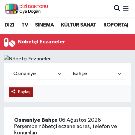
İstanbul Nöbetçi Eczaneler
DİZİ
TV
SİNEMA
KÜLTÜR SANAT
RÖPORTAJ
İstanbul Hava Durumu
Nöbetçi Eczaneler
İstanbul Namaz Vakitleri
İstanbul Trafik Yoğunluk Haritası
Süper Lig Puan Durumu ve Fikstür
Paylaş
Tüm Manşetler
Son Dakika Haberleri
Osmaniye
Bahçe
06 Ağustos 2026
Perşembe nöbetçi eczane adres, telefon ve
Haber Arşivi
konumları