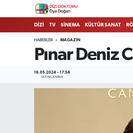
İstanbul Nöbetçi Eczaneler
DİZİ
TV
SİNEMA
KÜLTÜR SANAT
RÖ
İstanbul Hava Durumu
HABERLER
MAGAZİN
Pınar Deniz 
İstanbul Namaz Vakitleri
İstanbul Trafik Yoğunluk Haritası
16.05.2024 - 17:54
YAYINLANMA
Süper Lig Puan Durumu ve Fikstür
Tüm Manşetler
Son Dakika Haberleri
Haber Arşivi