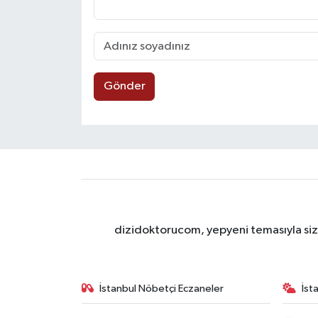
Gönder
dizidoktorucom, yepyeni temasıyla sizle
İstanbul Nöbetçi Eczaneler
İst