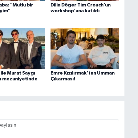
ba: "Mutlu bir
Dilin Döger Tim Crouch’un
yim"
workshop’una katıldı
ile Murat Saygı
Emre Kızılırmak'tan Umman
ın mezuniyetinde
Çıkarması!