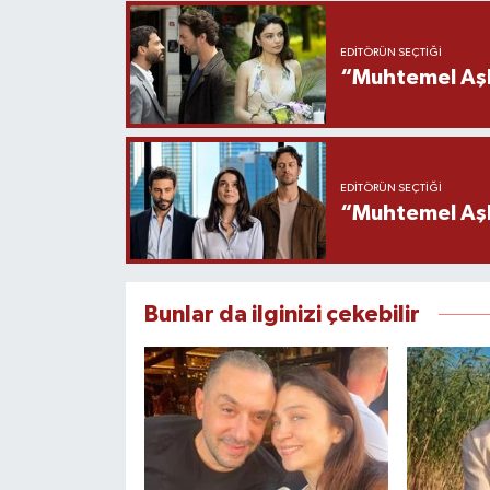
EDITÖRÜN SEÇTIĞI
“Muhtemel Aşk
EDITÖRÜN SEÇTIĞI
“Muhtemel Aşk”
Bunlar da ilginizi çekebilir