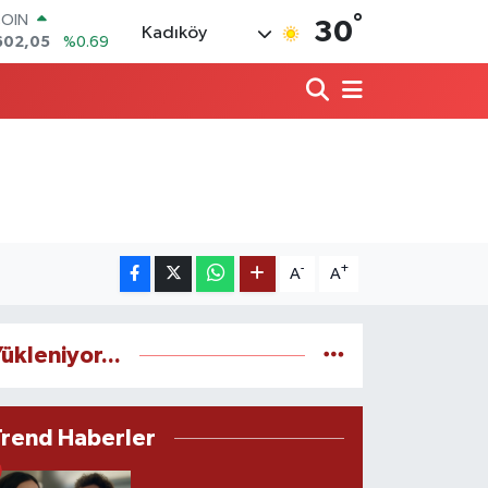
°
COIN
30
Kadıköy
602,05
%0.69
LAR
6006
%0.06
RO
0250
%0.02
RLİN
2398
%0.2
M ALTIN
3.94
%0.32
T100
768
%48
-
+
A
A
ükleniyor...
Trend Haberler