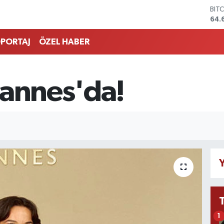
BIT
64.
DO
47,
PORTAJ
ÖZEL HABER
EU
55,
STE
64,
Cannes'da!
GRA
651
BİS
13.
Y
1