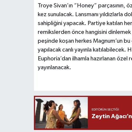
Troye Sivan’ın “Honey” parçasının, öze
kez sunulacak. Lansmanı yıldızlarla do
sahipliğini yapacak. Partiye katılan he
remikslerden önce hangisini dinlemek i
peşinde koşan herkes Magnum’un bu 
yapılacak canlı yayınla katılabilecek
Euphoria’dan ilhamla hazırlanan özel r
yayınlanacak.
EDITÖRÜN SEÇTIĞI
Zeytin Ağacı’n