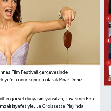
2
3
4
annes Film Festivali çerçevesinde
rkiye’nin onur konuğu olarak Pınar Deniz
l’in görsel dünyasını yansıtan, tasarımcı Eda
alı kıyafetiyle, La Croissette Plajı’nda