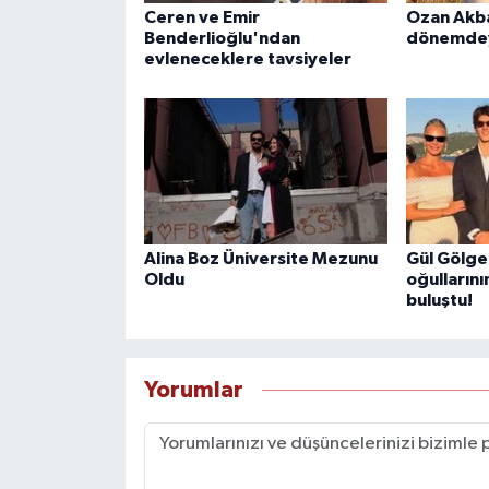
Ceren ve Emir
Ozan Akba
Benderlioğlu'ndan
dönemde
evleneceklere tavsiyeler
Alina Boz Üniversite Mezunu
Gül Gölge 
Oldu
oğulların
buluştu!
Yorumlar