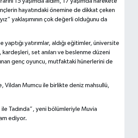
rarını 15 yaşımda aldım, 17 yaşımda harekete
ençlerin hayatındaki önemine de dikkat çeken
yız” yaklaşımının çok değerli olduğunu da
 yaptığı yatırımlar, aldığı eğitimler, üniversite
, kardeşleri, set anıları ve beslenme düzeni
unan genç oyuncu, mutfaktaki hünerlerini de
, Vildan Mumcu ile birlikte deniz mahsullü,
an ile Tadında”, yeni bölümleriyle Muvia
vam ediyor.