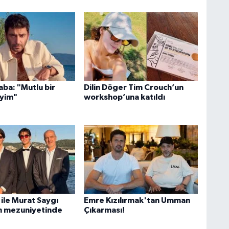
ba: "Mutlu bir
Dilin Döger Tim Crouch’un
yim"
workshop’una katıldı
ile Murat Saygı
Emre Kızılırmak'tan Umman
ın mezuniyetinde
Çıkarması!