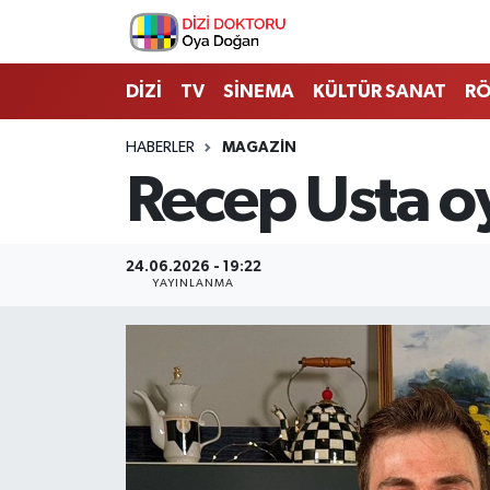
İstanbul Nöbetçi Eczaneler
DİZİ
TV
SİNEMA
KÜLTÜR SANAT
RÖ
İstanbul Hava Durumu
HABERLER
MAGAZİN
Recep Usta o
İstanbul Namaz Vakitleri
İstanbul Trafik Yoğunluk Haritası
24.06.2026 - 19:22
YAYINLANMA
Süper Lig Puan Durumu ve Fikstür
Tüm Manşetler
Son Dakika Haberleri
Haber Arşivi