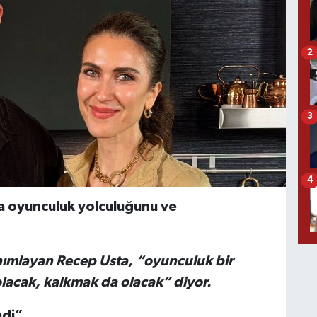
2
3
4
a oyunculuk yolculuğunu ve
nımlayan Recep Usta, “oyunculuk bir
lacak, kalkmak da olacak” diyor.
mdi”