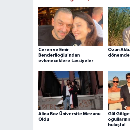
Ceren ve Emir
Ozan Akba
Benderlioğlu'ndan
dönemde
evleneceklere tavsiyeler
Alina Boz Üniversite Mezunu
Gül Gölge 
Oldu
oğulların
buluştu!