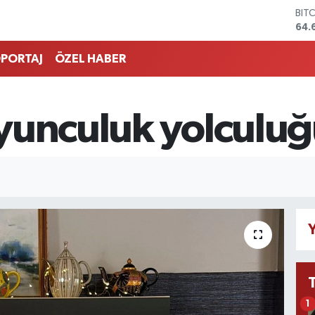
BIT
64.
DO
47,
PORTAJ
ÖZEL HABER
EU
55,
STE
64,
yunculuk yolculuğ
GRA
651
BİS
13.
Y
1