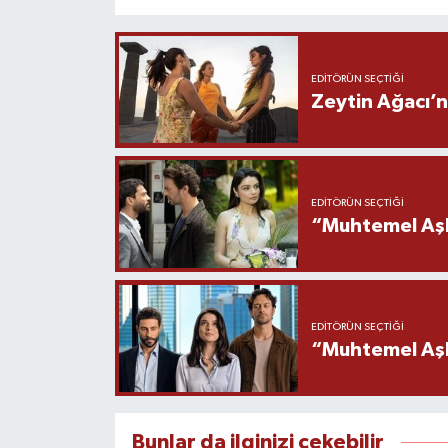
EDITÖRÜN SEÇTIĞI
Zeytin Ağacı’n
EDITÖRÜN SEÇTIĞI
“Muhtemel Aşk
EDITÖRÜN SEÇTIĞI
“Muhtemel Aşk”
Bunlar da ilginizi çekebilir