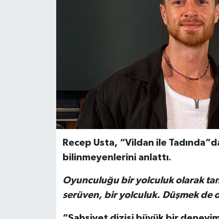
Recep Usta, “Vildan ile Tadında”d
bilinmeyenlerini anlattı.
Oyunculuğu bir yolculuk olarak ta
serüven, bir yolculuk. Düşmek de o
“Şahsiyet dizisi büyük bir deneyi