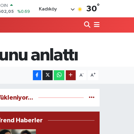
COIN
°
30
Kadıköy
602,05
%0.69
LAR
5986
%0.06
RO
0700
%0.1
RLİN
2438
%0.21
unu anlattı
M ALTIN
3.94
%0.32
T100
768
%48
-
+
A
A
ükleniyor...
Trend Haberler