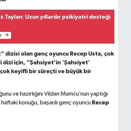
Taylan: Uzun yıllardır psikiyatri desteği
e
” dizisi olan genç oyuncu Recep Usta, çok
dizi için, ”Şahsiyet’in ‘Şahsiyet’
ok keyifli bir süreçti ve büyük bir
ğunu ve hazırlığını Vildan Mumcu’nun yaptığı
haftaki konuğu, başarılı genç oyuncu
Recep