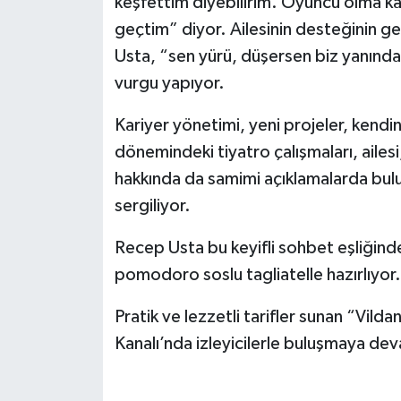
keşfettim diyebilirim. Oyuncu olma ka
geçtim” diyor. Ailesinin desteğinin g
Usta, “sen yürü, düşersen biz yanında
vurgu yapıyor.
Kariyer yönetimi, yeni projeler, kendine
dönemindeki tiyatro çalışmaları, ailesi
hakkında da samimi açıklamalarda bul
sergiliyor.
Recep Usta bu keyifli sohbet eşliğinde
pomodoro soslu tagliatelle hazırlıyor.
Pratik ve lezzetli tarifler sunan “Vild
Kanalı’nda izleyicilerle buluşmaya de