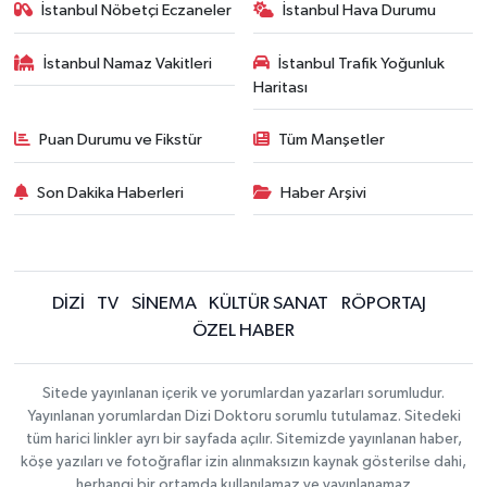
İstanbul Nöbetçi Eczaneler
İstanbul Hava Durumu
İstanbul Namaz Vakitleri
İstanbul Trafik Yoğunluk
Haritası
Puan Durumu ve Fikstür
Tüm Manşetler
Son Dakika Haberleri
Haber Arşivi
DİZİ
TV
SİNEMA
KÜLTÜR SANAT
RÖPORTAJ
ÖZEL HABER
Sitede yayınlanan içerik ve yorumlardan yazarları sorumludur.
Yayınlanan yorumlardan Dizi Doktoru sorumlu tutulamaz. Sitedeki
tüm harici linkler ayrı bir sayfada açılır. Sitemizde yayınlanan haber,
köşe yazıları ve fotoğraflar izin alınmaksızın kaynak gösterilse dahi,
herhangi bir ortamda kullanılamaz ve yayınlanamaz