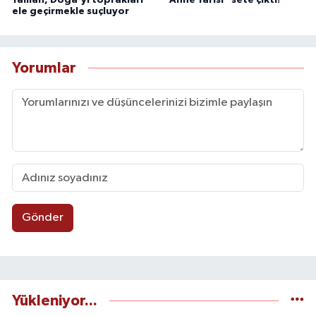
Yaman, Doğa'yı toprakları
“Anne Yarısı” sete çıktı!
ele geçirmekle suçluyor
Yorumlar
Gönder
Yükleniyor...