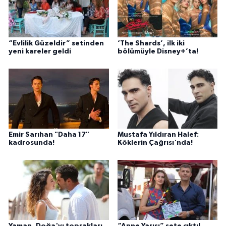
“Evlilik Güzeldir” setinden
‘The Shards’, ilk iki
yeni kareler geldi
bölümüyle Disney+’ta!
Emir Sarıhan "Daha 17"
Mustafa Yıldıran Halef:
kadrosunda!
Köklerin Çağrısı'nda!