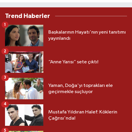
Trend Haberler
1
Başkalarının Hayatı'nın yeni tanıtımı
yayınlandı
2
“Anne Yarısı” sete çıktı!
3
Yaman, Doğa'yı toprakları ele
geçirmekle suçluyor
4
Mustafa Yıldıran Halef: Köklerin
Çağrısı'nda!
5