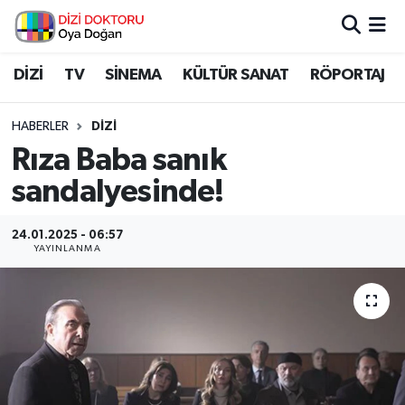
İstanbul Nöbetçi Eczaneler
DİZİ
TV
SİNEMA
KÜLTÜR SANAT
RÖPORTAJ
İstanbul Hava Durumu
HABERLER
DİZİ
Rıza Baba sanık
İstanbul Namaz Vakitleri
sandalyesinde!
İstanbul Trafik Yoğunluk Haritası
24.01.2025 - 06:57
YAYINLANMA
Süper Lig Puan Durumu ve Fikstür
Tüm Manşetler
Son Dakika Haberleri
Haber Arşivi