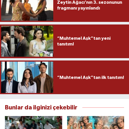
Zeytin Ağacı’nın 3. sezonunun
fragmanı yayınlandı
“Muhtemel Aşk”tan yeni
tanıtım!
“Muhtemel Aşk”tan ilk tanıtım!
Bunlar da ilginizi çekebilir