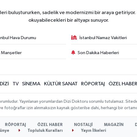
ri buluştururken, sadelik ve modernizmi bir araya getiriyor.
okuyabilecekleri bir altyapı sunuyor.
anbul Hava Durumu
İstanbul Namaz Vakitleri
 Manşetler
Son Dakika Haberleri
DİZİ
TV
SİNEMA
KÜLTÜR SANAT
RÖPORTAJ
ÖZEL HABE
orumludur. Yayınlanan yorumlardan Dizi Doktoru sorumlu tutulamaz. Sitedeki t
 ve fotoğraflar izin alınmaksızın kaynak gösterilse dahi, herhangi bir orta
RÖPORTAJ
ÖZEL HABER
NOSTALJİ
MAGAZİN
ünye
Topluluk Kuralları
Yayın İlkeleri