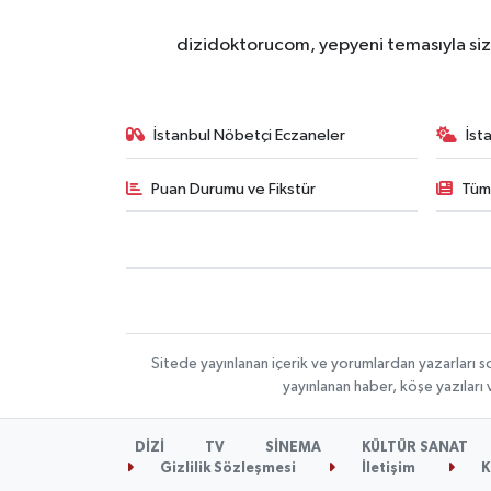
dizidoktorucom, yepyeni temasıyla sizle
İstanbul Nöbetçi Eczaneler
İst
Puan Durumu ve Fikstür
Tüm
Sitede yayınlanan içerik ve yorumlardan yazarları s
yayınlanan haber, köşe yazıları
DİZİ
TV
SİNEMA
KÜLTÜR SANAT
Gizlilik Sözleşmesi
İletişim
K