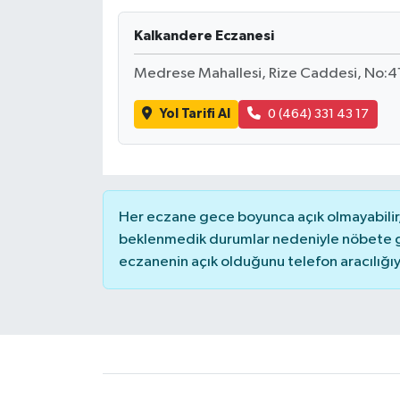
Kalkandere Eczanesi
Medrese Mahallesi, Rize Caddesi, No:4
Yol Tarifi Al
0 (464) 331 43 17
Her eczane gece boyunca açık olmayabilir, 
beklenmedik durumlar nedeniyle nöbete g
eczanenin açık olduğunu telefon aracılığıyla 