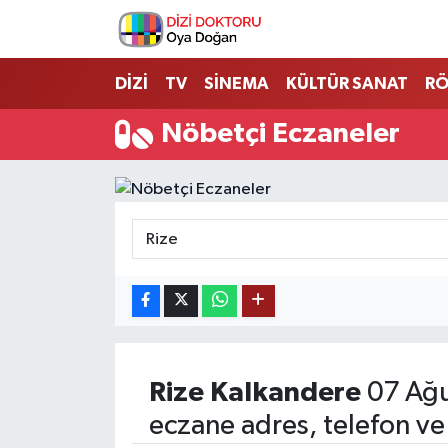
İstanbul Nöbetçi Eczaneler
DİZİ
TV
SİNEMA
KÜLTÜR SANAT
RÖ
İstanbul Hava Durumu
Nöbetçi Eczaneler
İstanbul Namaz Vakitleri
İstanbul Trafik Yoğunluk Haritası
Süper Lig Puan Durumu ve Fikstür
Tüm Manşetler
Son Dakika Haberleri
Rize
Kalkandere
07 Ağu
eczane adres, telefon ve
Haber Arşivi