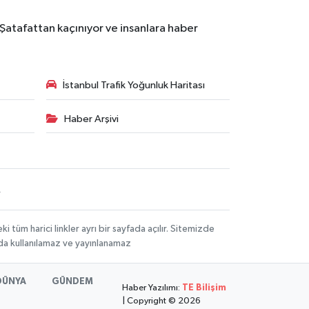
 Şatafattan kaçınıyor ve insanlara haber
İstanbul Trafik Yoğunluk Haritası
Haber Arşivi
R
üm harici linkler ayrı bir sayfada açılır. Sitemizde
mda kullanılamaz ve yayınlanamaz
DÜNYA
GÜNDEM
Haber Yazılımı:
TE Bilişim
| Copyright © 2026