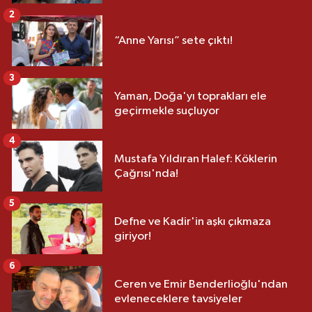
2
“Anne Yarısı” sete çıktı!
3
Yaman, Doğa'yı toprakları ele
geçirmekle suçluyor
4
Mustafa Yıldıran Halef: Köklerin
Çağrısı'nda!
5
Defne ve Kadir'in aşkı çıkmaza
giriyor!
6
Ceren ve Emir Benderlioğlu'ndan
evleneceklere tavsiyeler