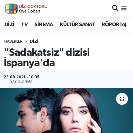
İstanbul Nöbetçi Eczaneler
DİZİ
TV
SİNEMA
KÜLTÜR SANAT
RÖPORTAJ
İstanbul Hava Durumu
HABERLER
DİZİ
"Sadakatsiz" dizisi
İstanbul Namaz Vakitleri
İspanya'da
İstanbul Trafik Yoğunluk Haritası
23.08.2021 - 10:35
YAYINLANMA
Süper Lig Puan Durumu ve Fikstür
Tüm Manşetler
Son Dakika Haberleri
Haber Arşivi