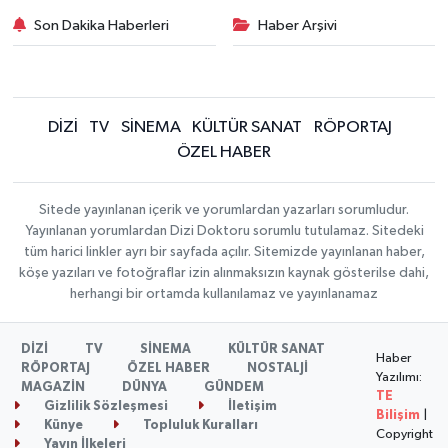
Son Dakika Haberleri
Haber Arşivi
DİZİ
TV
SİNEMA
KÜLTÜR SANAT
RÖPORTAJ
ÖZEL HABER
Sitede yayınlanan içerik ve yorumlardan yazarları sorumludur.
Yayınlanan yorumlardan Dizi Doktoru sorumlu tutulamaz. Sitedeki
tüm harici linkler ayrı bir sayfada açılır. Sitemizde yayınlanan haber,
köşe yazıları ve fotoğraflar izin alınmaksızın kaynak gösterilse dahi,
herhangi bir ortamda kullanılamaz ve yayınlanamaz
DİZİ
TV
SİNEMA
KÜLTÜR SANAT
Haber
RÖPORTAJ
ÖZEL HABER
NOSTALJİ
Yazılımı:
MAGAZİN
DÜNYA
GÜNDEM
TE
Gizlilik Sözleşmesi
İletişim
Bilişim
|
Künye
Topluluk Kuralları
Copyright
Yayın İlkeleri