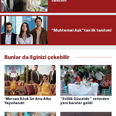
tanıtım!
“Muhtemel Aşk”tan ilk tanıtım!
Bunlar da ilginizi çekebilir
‘Mercan Köşk’ün Ana Afişi
“Evlilik Güzeldir” setinden
Yayınlandı!
yeni kareler geldi