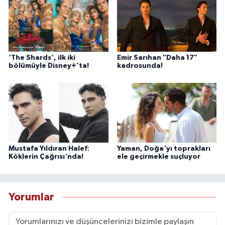
‘The Shards’, ilk iki
Emir Sarıhan "Daha 17"
bölümüyle Disney+’ta!
kadrosunda!
Mustafa Yıldıran Halef:
Yaman, Doğa'yı toprakları
Köklerin Çağrısı'nda!
ele geçirmekle suçluyor
Yorumlar